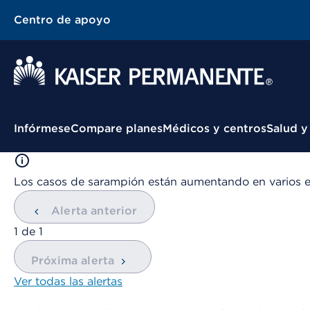
Centro de apoyo
Menú contextual
Infórmese
Compare planes
Médicos y centros
Salud y
Los casos de sarampión están aumentando en varios 
Alerta anterior
mostrando
1
de
1
Próxima alerta
Ver todas las alertas