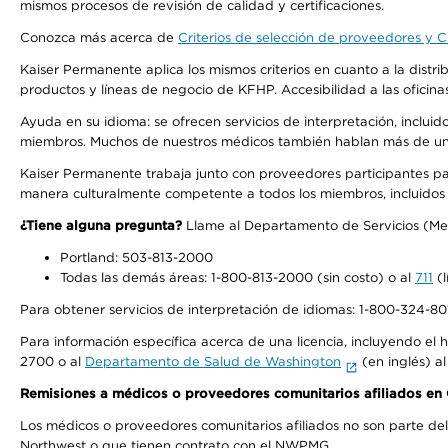
mismos procesos de revisión de calidad y certificaciones.
Conozca más acerca de
Criterios de selección de proveedores y Cr
Kaiser Permanente aplica los mismos criterios en cuanto a la dist
productos y líneas de negocio de KFHP. Accesibilidad a las oficin
Ayuda en su idioma: se ofrecen servicios de interpretación, inclui
miembros. Muchos de nuestros médicos también hablan más de un id
Kaiser Permanente trabaja junto con proveedores participantes pa
manera culturalmente competente a todos los miembros, incluidos aq
¿Tiene alguna pregunta?
Llame al Departamento de Servicios (Membe
Portland: 503-813-2000
Todas las demás áreas: 1-800-813-2000 (sin costo) o al
711
(l
Para obtener servicios de interpretación de idiomas: 1-800-324-801
Para información específica acerca de una licencia, incluyendo el hi
2700 o al
Departamento de Salud de Washington
(en inglés) a
Remisiones a médicos o proveedores comunitarios afiliados e
Los médicos o proveedores comunitarios afiliados no son parte d
Northwest o que tienen contrato con el NWPMG.