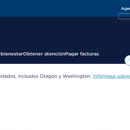
Age
 bienestar
Obtener atención
Pagar facturas
estados, incluidos Oregon y Washington.
Infórmese sobre