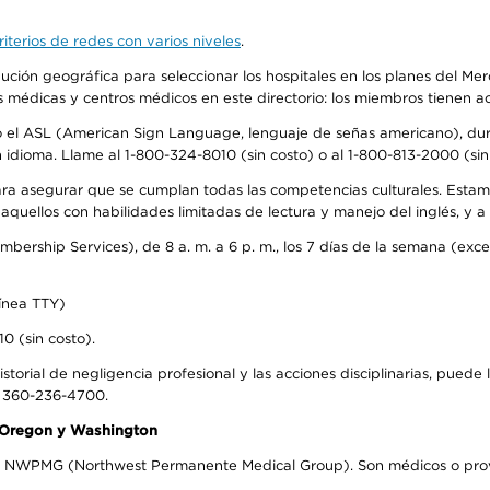
iterios de redes con varios niveles
.
ribución geográfica para seleccionar los hospitales en los planes del 
as médicas y centros médicos en este directorio: los miembros tienen 
do el ASL (American Sign Language, lenguaje de señas americano), dura
ioma. Llame al 1-800-324-8010 (sin costo) o al 1-800-813-2000 (sin 
ra asegurar que se cumplan todas las competencias culturales. Estam
uellos con habilidades limitadas de lectura y manejo del inglés, y a 
rship Services), de 8 a. m. a 6 p. m., los 7 días de la semana (except
ínea TTY)
0 (sin costo).
storial de negligencia profesional y las acciones disciplinarias, puede 
l 360-236-4700.
n Oregon y Washington
el NWPMG (Northwest Permanente Medical Group). Son médicos o prove