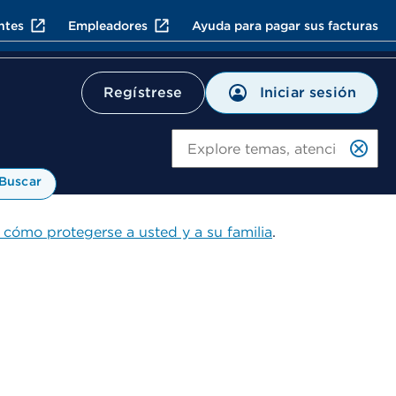
ntes
Empleadores
Ayuda para pagar sus facturas
Iniciar sesión
Regístrese
Bu
Buscar
 cómo protegerse a usted y a su familia
.