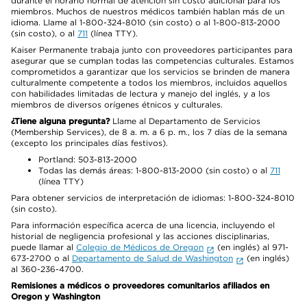
durante el horario normal de atención sin costo adicional para los
miembros. Muchos de nuestros médicos también hablan más de un
idioma. Llame al 1-800-324-8010 (sin costo) o al 1-800-813-2000
(sin costo), o al
711
(línea TTY).
Kaiser Permanente trabaja junto con proveedores participantes para
asegurar que se cumplan todas las competencias culturales. Estamos
comprometidos a garantizar que los servicios se brinden de manera
culturalmente competente a todos los miembros, incluidos aquellos
con habilidades limitadas de lectura y manejo del inglés, y a los
miembros de diversos orígenes étnicos y culturales.
¿Tiene alguna pregunta?
Llame al Departamento de Servicios
(Membership Services), de 8 a. m. a 6 p. m., los 7 días de la semana
(excepto los principales días festivos).
Portland: 503-813-2000
Todas las demás áreas: 1-800-813-2000 (sin costo) o al
711
(línea TTY)
Para obtener servicios de interpretación de idiomas: 1-800-324-8010
(sin costo).
Para información específica acerca de una licencia, incluyendo el
historial de negligencia profesional y las acciones disciplinarias,
puede llamar al
Colegio de Médicos de Oregon
(en inglés) al 971-
673-2700 o al
Departamento de Salud de Washington
(en inglés)
al 360-236-4700.
Remisiones a médicos o proveedores comunitarios afiliados en
Oregon y Washington