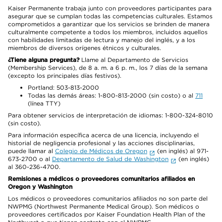
Kaiser Permanente trabaja junto con proveedores participantes para
asegurar que se cumplan todas las competencias culturales. Estamos
comprometidos a garantizar que los servicios se brinden de manera
culturalmente competente a todos los miembros, incluidos aquellos
con habilidades limitadas de lectura y manejo del inglés, y a los
miembros de diversos orígenes étnicos y culturales.
¿Tiene alguna pregunta?
Llame al Departamento de Servicios
(Membership Services), de 8 a. m. a 6 p. m., los 7 días de la semana
(excepto los principales días festivos).
Portland: 503-813-2000
Todas las demás áreas: 1-800-813-2000 (sin costo) o al
711
(línea TTY)
Para obtener servicios de interpretación de idiomas: 1-800-324-8010
(sin costo).
Para información específica acerca de una licencia, incluyendo el
historial de negligencia profesional y las acciones disciplinarias,
puede llamar al
Colegio de Médicos de Oregon
(en inglés) al 971-
673-2700 o al
Departamento de Salud de Washington
(en inglés)
al 360-236-4700.
Remisiones a médicos o proveedores comunitarios afiliados en
Oregon y Washington
Los médicos o proveedores comunitarios afiliados no son parte del
NWPMG (Northwest Permanente Medical Group). Son médicos o
proveedores certificados por Kaiser Foundation Health Plan of the