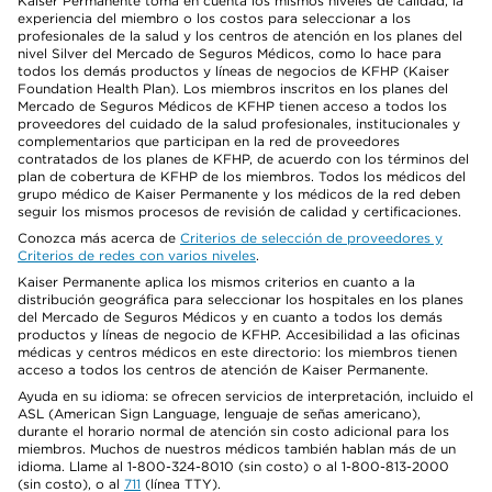
Kaiser Permanente toma en cuenta los mismos niveles de calidad, la
experiencia del miembro o los costos para seleccionar a los
profesionales de la salud y los centros de atención en los planes del
nivel Silver del Mercado de Seguros Médicos, como lo hace para
todos los demás productos y líneas de negocios de KFHP (Kaiser
Foundation Health Plan). Los miembros inscritos en los planes del
Mercado de Seguros Médicos de KFHP tienen acceso a todos los
proveedores del cuidado de la salud profesionales, institucionales y
complementarios que participan en la red de proveedores
contratados de los planes de KFHP, de acuerdo con los términos del
plan de cobertura de KFHP de los miembros. Todos los médicos del
grupo médico de Kaiser Permanente y los médicos de la red deben
seguir los mismos procesos de revisión de calidad y certificaciones.
Conozca más acerca de
Criterios de selección de proveedores y
Criterios de redes con varios niveles
.
Kaiser Permanente aplica los mismos criterios en cuanto a la
distribución geográfica para seleccionar los hospitales en los planes
del Mercado de Seguros Médicos y en cuanto a todos los demás
productos y líneas de negocio de KFHP. Accesibilidad a las oficinas
médicas y centros médicos en este directorio: los miembros tienen
acceso a todos los centros de atención de Kaiser Permanente.
Ayuda en su idioma: se ofrecen servicios de interpretación, incluido el
ASL (American Sign Language, lenguaje de señas americano),
durante el horario normal de atención sin costo adicional para los
miembros. Muchos de nuestros médicos también hablan más de un
idioma. Llame al 1-800-324-8010 (sin costo) o al 1-800-813-2000
(sin costo), o al
711
(línea TTY).