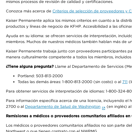
mismos procesos de revisión de calidad y certificaciones.
Conozca más acerca de
Criterios de selección de proveedores y Cr
Kaiser Permanente aplica los mismos criterios en cuanto a la dist
productos y líneas de negocio de KFHP. Accesibilidad a las oficin
Ayuda en su idioma: se ofrecen servicios de interpretación, inclui
miembros. Muchos de nuestros médicos también hablan más de un id
Kaiser Permanente trabaja junto con proveedores participantes pa
manera culturalmente competente a todos los miembros, incluidos aq
¿Tiene alguna pregunta?
Llame al Departamento de Servicios (Membe
Portland: 503-813-2000
Todas las demás áreas: 1-800-813-2000 (sin costo) o al
711
(l
Para obtener servicios de interpretación de idiomas: 1-800-324-801
Para información específica acerca de una licencia, incluyendo el hi
2700 o al
Departamento de Salud de Washington
(en inglés) a
Remisiones a médicos o proveedores comunitarios afiliados e
Los médicos o proveedores comunitarios afiliados no son parte d
Northwest o que tienen contrato con el NWPMG.