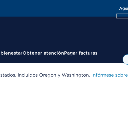
Age
 bienestar
Obtener atención
Pagar facturas
estados, incluidos Oregon y Washington.
Infórmese sobre