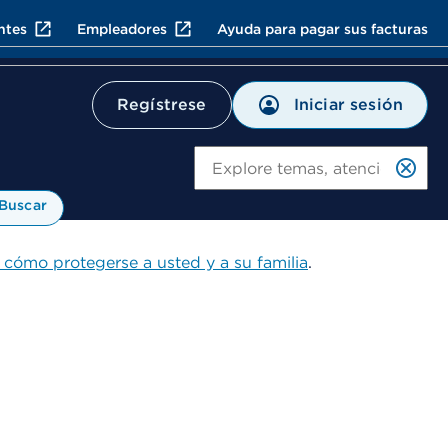
ntes
Empleadores
Ayuda para pagar sus facturas
Iniciar sesión
Regístrese
Bu
Buscar
 cómo protegerse a usted y a su familia
.