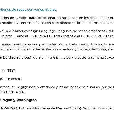
iterios de redes con varios niveles
.
ribución geográfica para seleccionar los hospitales en los planes del 
as médicas y centros médicos en este directorio: los miembros tienen 
do el ASL (American Sign Language, lenguaje de señas americano), dura
ioma. Llame al 1-800-324-8010 (sin costo) o al 1-800-813-2000 (sin 
ra asegurar que se cumplan todas las competencias culturales. Estam
uellos con habilidades limitadas de lectura y manejo del inglés, y a 
rship Services), de 8 a. m. a 6 p. m., los 7 días de la semana (except
ínea TTY)
0 (sin costo).
storial de negligencia profesional y las acciones disciplinarias, puede 
l 360-236-4700.
n Oregon y Washington
el NWPMG (Northwest Permanente Medical Group). Son médicos o prove