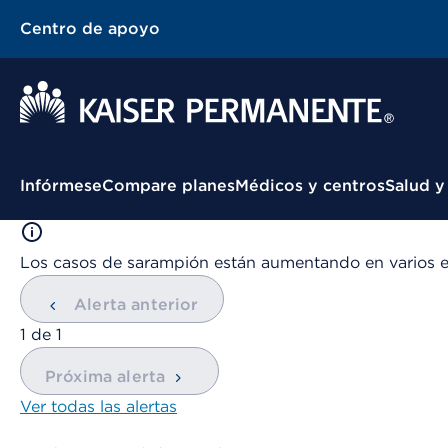
Centro de apoyo
Menú contextual
Infórmese
Compare planes
Médicos y centros
Salud y
Los casos de sarampión están aumentando en varios 
Alerta anterior
mostrando
1
de
1
Próxima alerta
Ver todas las alertas