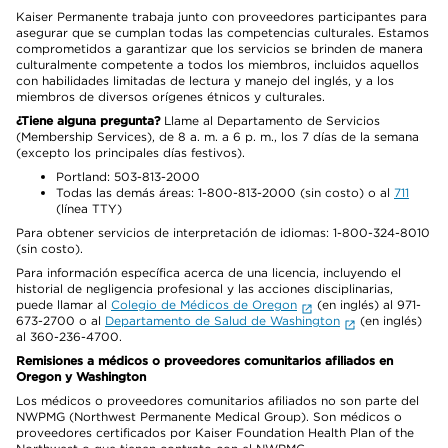
Kaiser Permanente trabaja junto con proveedores participantes para
asegurar que se cumplan todas las competencias culturales. Estamos
comprometidos a garantizar que los servicios se brinden de manera
culturalmente competente a todos los miembros, incluidos aquellos
con habilidades limitadas de lectura y manejo del inglés, y a los
miembros de diversos orígenes étnicos y culturales.
¿Tiene alguna pregunta?
Llame al Departamento de Servicios
(Membership Services), de 8 a. m. a 6 p. m., los 7 días de la semana
(excepto los principales días festivos).
Portland: 503-813-2000
Todas las demás áreas: 1-800-813-2000 (sin costo) o al
711
(línea TTY)
Para obtener servicios de interpretación de idiomas: 1-800-324-8010
(sin costo).
Para información específica acerca de una licencia, incluyendo el
historial de negligencia profesional y las acciones disciplinarias,
puede llamar al
Colegio de Médicos de Oregon
(en inglés) al 971-
673-2700 o al
Departamento de Salud de Washington
(en inglés)
al 360-236-4700.
Remisiones a médicos o proveedores comunitarios afiliados en
Oregon y Washington
Los médicos o proveedores comunitarios afiliados no son parte del
NWPMG (Northwest Permanente Medical Group). Son médicos o
proveedores certificados por Kaiser Foundation Health Plan of the