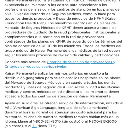
Kaiser Permanente toma en cuenta los mismos niveles de calidad, la
experiencia del miembro o los costos para seleccionar a los
profesionales de la salud y los centros de atención en los planes del
nivel Silver del Mercado de Seguros Médicos, como lo hace para
todos los demás productos y líneas de negocios de KFHP (Kaiser
Foundation Health Plan). Los miembros inscritos en los planes del
Mercado de Seguros Médicos de KFHP tienen acceso a todos los
proveedores del cuidado de la salud profesionales, institucionales y
complementarios que participan en la red de proveedores
contratados de los planes de KFHP, de acuerdo con los términos del
plan de cobertura de KFHP de los miembros. Todos los médicos del
grupo médico de Kaiser Permanente y los médicos de la red deben
seguir los mismos procesos de revisión de calidad y certificaciones.
Conozca más acerca de
Criterios de selección de proveedores y
Criterios de redes con varios niveles
.
Kaiser Permanente aplica los mismos criterios en cuanto a la
distribución geográfica para seleccionar los hospitales en los planes
del Mercado de Seguros Médicos y en cuanto a todos los demás
productos y líneas de negocio de KFHP. Accesibilidad a las oficinas
médicas y centros médicos en este directorio: los miembros tienen
acceso a todos los centros de atención de Kaiser Permanente.
Ayuda en su idioma: se ofrecen servicios de interpretación, incluido el
ASL (American Sign Language, lenguaje de señas americano),
durante el horario normal de atención sin costo adicional para los
miembros. Muchos de nuestros médicos también hablan más de un
idioma. Llame al 1-800-324-8010 (sin costo) o al 1-800-813-2000
(sin costo), o al
711
(línea TTY).