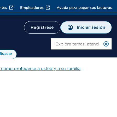
ntes
Empleadores
Ayuda para pagar sus facturas
Iniciar sesión
Regístrese
Bu
Buscar
 cómo protegerse a usted y a su familia
.