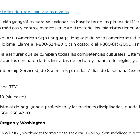
iterios de redes con varios niveles
.
ribución geográfica para seleccionar los hospitales en los planes del 
as médicas y centros médicos en este directorio: los miembros tienen 
do el ASL (American Sign Language, lenguaje de señas americano), dura
ioma. Llame al 1-800-324-8010 (sin costo) o al 1-800-813-2000 (sin 
ra asegurar que se cumplan todas las competencias culturales. Estam
uellos con habilidades limitadas de lectura y manejo del inglés, y a 
rship Services), de 8 a. m. a 6 p. m., los 7 días de la semana (except
ínea TTY)
0 (sin costo).
storial de negligencia profesional y las acciones disciplinarias, puede 
l 360-236-4700.
n Oregon y Washington
el NWPMG (Northwest Permanente Medical Group). Son médicos o prove