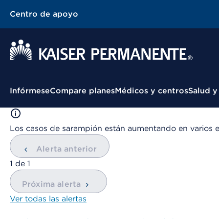
Centro de apoyo
Menú contextual
Infórmese
Compare planes
Médicos y centros
Salud y
Los casos de sarampión están aumentando en varios 
Alerta anterior
mostrando
1
de
1
Próxima alerta
Ver todas las alertas