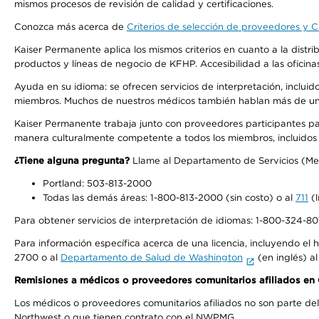
mismos procesos de revisión de calidad y certificaciones.
Conozca más acerca de
Criterios de selección de proveedores y Cr
Kaiser Permanente aplica los mismos criterios en cuanto a la dist
productos y líneas de negocio de KFHP. Accesibilidad a las oficin
Ayuda en su idioma: se ofrecen servicios de interpretación, inclui
miembros. Muchos de nuestros médicos también hablan más de un id
Kaiser Permanente trabaja junto con proveedores participantes pa
manera culturalmente competente a todos los miembros, incluidos aq
¿Tiene alguna pregunta?
Llame al Departamento de Servicios (Membe
Portland: 503-813-2000
Todas las demás áreas: 1-800-813-2000 (sin costo) o al
711
(l
Para obtener servicios de interpretación de idiomas: 1-800-324-801
Para información específica acerca de una licencia, incluyendo el hi
2700 o al
Departamento de Salud de Washington
(en inglés) a
Remisiones a médicos o proveedores comunitarios afiliados e
Los médicos o proveedores comunitarios afiliados no son parte d
Northwest o que tienen contrato con el NWPMG.