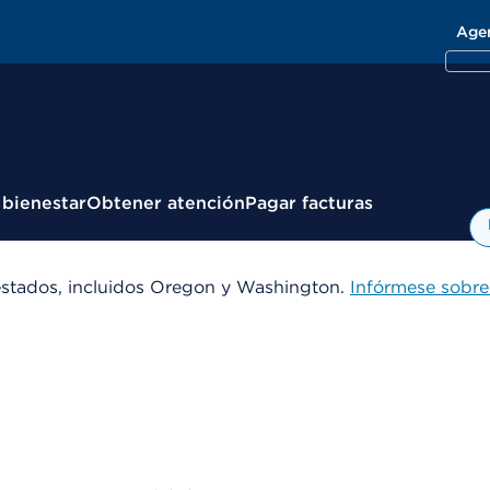
Age
 bienestar
Obtener atención
Pagar facturas
estados, incluidos Oregon y Washington.
Infórmese sobre