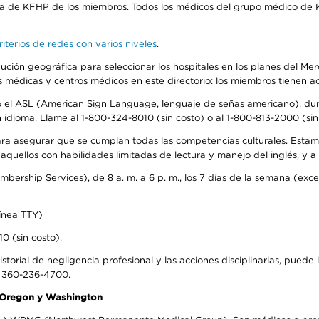
ra de KFHP de los miembros. Todos los médicos del grupo médico de K
iterios de redes con varios niveles
.
ribución geográfica para seleccionar los hospitales en los planes del 
as médicas y centros médicos en este directorio: los miembros tienen 
do el ASL (American Sign Language, lenguaje de señas americano), dura
ioma. Llame al 1-800-324-8010 (sin costo) o al 1-800-813-2000 (sin 
ra asegurar que se cumplan todas las competencias culturales. Estam
uellos con habilidades limitadas de lectura y manejo del inglés, y a 
rship Services), de 8 a. m. a 6 p. m., los 7 días de la semana (except
ínea TTY)
0 (sin costo).
storial de negligencia profesional y las acciones disciplinarias, puede 
l 360-236-4700.
n Oregon y Washington