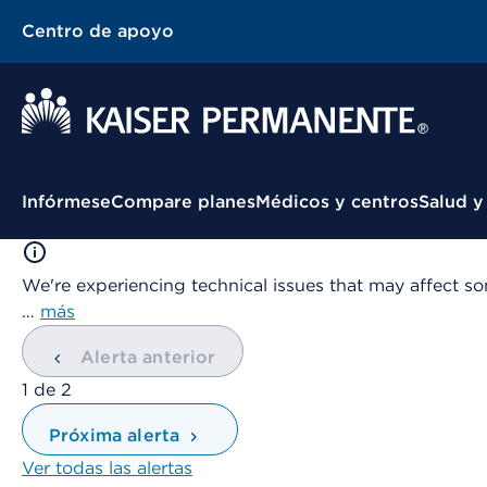
Centro de apoyo
Menú contextual
Infórmese
Compare planes
Médicos y centros
Salud y
We're experiencing technical issues that may affect so
…
más
Alerta anterior
mostrando
1
de
2
Próxima alerta
Ver todas las alertas