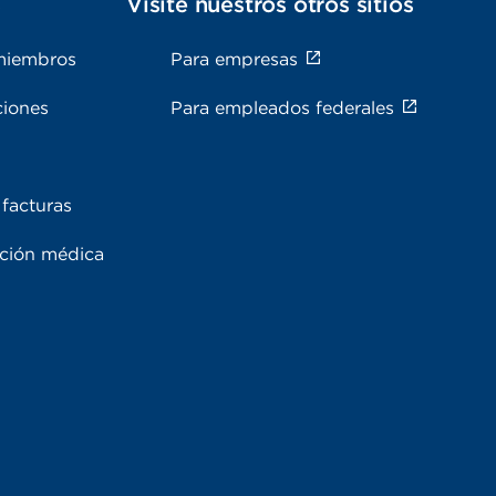
s
Visite nuestros otros sitios
miembros
Para empresas
ciones
Para empleados federales
facturas
ación médica