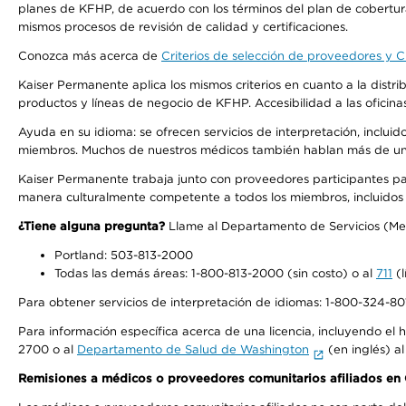
planes de KFHP, de acuerdo con los términos del plan de cobertu
mismos procesos de revisión de calidad y certificaciones.
Conozca más acerca de
Criterios de selección de proveedores y Cr
Kaiser Permanente aplica los mismos criterios en cuanto a la dist
productos y líneas de negocio de KFHP. Accesibilidad a las oficin
Ayuda en su idioma: se ofrecen servicios de interpretación, inclui
miembros. Muchos de nuestros médicos también hablan más de un id
Kaiser Permanente trabaja junto con proveedores participantes pa
manera culturalmente competente a todos los miembros, incluidos aq
¿Tiene alguna pregunta?
Llame al Departamento de Servicios (Membe
Portland: 503-813-2000
Todas las demás áreas: 1-800-813-2000 (sin costo) o al
711
(l
Para obtener servicios de interpretación de idiomas: 1-800-324-801
Para información específica acerca de una licencia, incluyendo el hi
2700 o al
Departamento de Salud de Washington
(en inglés) a
Remisiones a médicos o proveedores comunitarios afiliados e