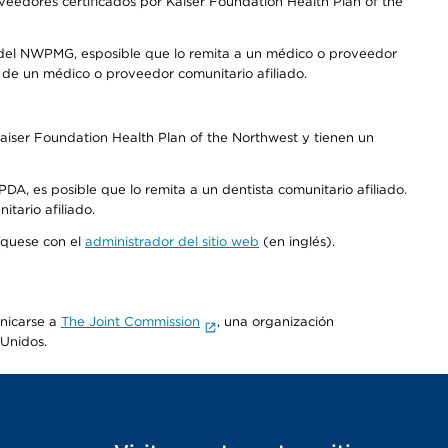
edores certificados por Kaiser Foundation Health Plan of the
 del NWPMG, esposible que lo remita a un médico o proveedor
o de un médico o proveedor comunitario afiliado.
aiser Foundation Health Plan of the Northwest y tienen un
DA, es posible que lo remita a un dentista comunitario afiliado.
tario afiliado.
níquese con el
administrador del sitio web
(en inglés).
unicarse a
The Joint Commission
, una organización
 Unidos.