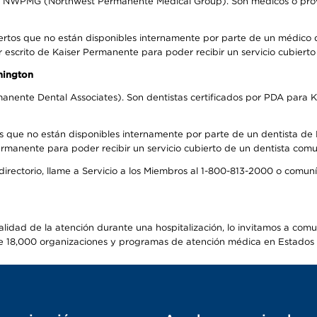
el NWPMG (Northwest Permanente Medical Group). Son médicos o prove
ertos que no están disponibles internamente por parte de un médico
r escrito de Kaiser Permanente para poder recibir un servicio cubiert
hington
anente Dental Associates). Son dentistas certificados por PDA para K
s que no están disponibles internamente por parte de un dentista de P
manente para poder recibir un servicio cubierto de un dentista comuni
 directorio, llame a Servicio a los Miembros al 1-800-813-2000 o comu
alidad de la atención durante una hospitalización, lo invitamos a com
s de 18,000 organizaciones y programas de atención médica en Estados