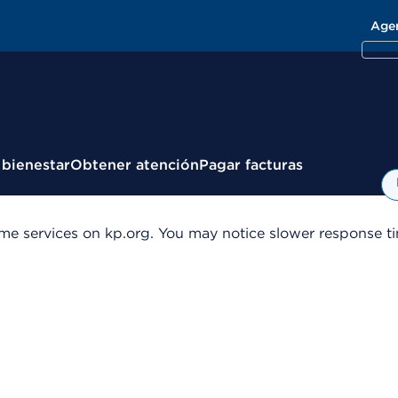
Age
 bienestar
Obtener atención
Pagar facturas
me services on kp.org. You may notice slower response tim