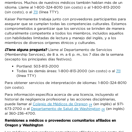
miembros. Muchos de nuestros médicos también hablan más de un
idioma. Llame al 1-800-324-8010 (sin costo) o al 1-800-813-2000
(sin costo), o al
711
(línea TTY).
Kaiser Permanente trabaja junto con proveedores participantes para
asegurar que se cumplan todas las competencias culturales. Estamos
comprometidos a garantizar que los servicios se brinden de manera
culturalmente competente a todos los miembros, incluidos aquellos
con habilidades limitadas de lectura y manejo del inglés, y a los
miembros de diversos orígenes étnicos y culturales.
¿Tiene alguna pregunta?
Llame al Departamento de Servicios
(Membership Services), de 8 a. m. a 6 p. m., los 7 días de la semana
(excepto los principales días festivos).
Portland: 503-813-2000
Todas las demás áreas: 1-800-813-2000 (sin costo) o al
711
(línea TTY)
Para obtener servicios de interpretación de idiomas: 1-800-324-8010
(sin costo).
Para información específica acerca de una licencia, incluyendo el
historial de negligencia profesional y las acciones disciplinarias,
puede llamar al
Colegio de Médicos de Oregon
(en inglés) al 971-
673-2700 o al
Departamento de Salud de Washington
(en inglés)
al 360-236-4700.
Remisiones a médicos o proveedores comunitarios afiliados en
Oregon y Washington