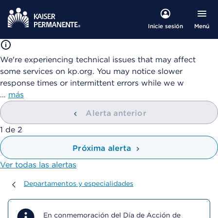
Menú
Inicie sesión
We're experiencing technical issues that may affect
some services on kp.org. You may notice slower
response times or intermittent errors while we w
…
más
Alerta anterior
mostrando
1
de
2
Próxima alerta
Ver todas las alertas
Departamentos y especialidades
Departamentos y especialidades
En conmemoración del Día de Acción de