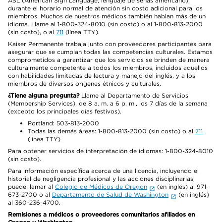
ASL (American Sign Language, lenguaje de señas americano),
durante el horario normal de atención sin costo adicional para los
miembros. Muchos de nuestros médicos también hablan más de un
idioma. Llame al 1-800-324-8010 (sin costo) o al 1-800-813-2000
(sin costo), o al
711
(línea TTY).
Kaiser Permanente trabaja junto con proveedores participantes para
asegurar que se cumplan todas las competencias culturales. Estamos
comprometidos a garantizar que los servicios se brinden de manera
culturalmente competente a todos los miembros, incluidos aquellos
con habilidades limitadas de lectura y manejo del inglés, y a los
miembros de diversos orígenes étnicos y culturales.
¿Tiene alguna pregunta?
Llame al Departamento de Servicios
(Membership Services), de 8 a. m. a 6 p. m., los 7 días de la semana
(excepto los principales días festivos).
Portland: 503-813-2000
Todas las demás áreas: 1-800-813-2000 (sin costo) o al
711
(línea TTY)
Para obtener servicios de interpretación de idiomas: 1-800-324-8010
(sin costo).
Para información específica acerca de una licencia, incluyendo el
historial de negligencia profesional y las acciones disciplinarias,
puede llamar al
Colegio de Médicos de Oregon
(en inglés) al 971-
673-2700 o al
Departamento de Salud de Washington
(en inglés)
al 360-236-4700.
Remisiones a médicos o proveedores comunitarios afiliados en