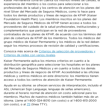
Kaiser Permanente toma en cuenta los mismos niveles de calidad, la
experiencia del miembro o los costos para seleccionar a los
profesionales de la salud y los centros de atención en los planes del
nivel Silver del Mercado de Seguros Médicos, como lo hace para
todos los demás productos y líneas de negocios de KFHP (Kaiser
Foundation Health Plan). Los miembros inscritos en los planes del
Mercado de Seguros Médicos de KFHP tienen acceso a todos los
proveedores del cuidado de la salud profesionales, institucionales y
complementarios que participan en la red de proveedores
contratados de los planes de KFHP, de acuerdo con los términos del
plan de cobertura de KFHP de los miembros. Todos los médicos del
grupo médico de Kaiser Permanente y los médicos de la red deben
seguir los mismos procesos de revisión de calidad y certificaciones.
Conozca más acerca de
Criterios de selección de proveedores y
Criterios de redes con varios niveles
.
Kaiser Permanente aplica los mismos criterios en cuanto a la
distribución geográfica para seleccionar los hospitales en los planes
del Mercado de Seguros Médicos y en cuanto a todos los demás
productos y líneas de negocio de KFHP. Accesibilidad a las oficinas
médicas y centros médicos en este directorio: los miembros tienen
acceso a todos los centros de atención de Kaiser Permanente.
Ayuda en su idioma: se ofrecen servicios de interpretación, incluido el
ASL (American Sign Language, lenguaje de señas americano),
durante el horario normal de atención sin costo adicional para los
miembros. Muchos de nuestros médicos también hablan más de un
idioma. Llame al 1-800-324-8010 (sin costo) o al 1-800-813-2000
(sin costo), o al
711
(línea TTY).