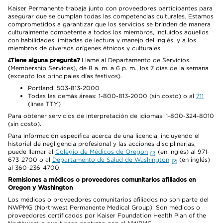
Kaiser Permanente trabaja junto con proveedores participantes para
asegurar que se cumplan todas las competencias culturales. Estamos
comprometidos a garantizar que los servicios se brinden de manera
culturalmente competente a todos los miembros, incluidos aquellos
con habilidades limitadas de lectura y manejo del inglés, y a los
miembros de diversos orígenes étnicos y culturales.
¿Tiene alguna pregunta?
Llame al Departamento de Servicios
(Membership Services), de 8 a. m. a 6 p. m., los 7 días de la semana
(excepto los principales días festivos).
Portland: 503-813-2000
Todas las demás áreas: 1-800-813-2000 (sin costo) o al
711
(línea TTY)
Para obtener servicios de interpretación de idiomas: 1-800-324-8010
(sin costo).
Para información específica acerca de una licencia, incluyendo el
historial de negligencia profesional y las acciones disciplinarias,
puede llamar al
Colegio de Médicos de Oregon
(en inglés) al 971-
673-2700 o al
Departamento de Salud de Washington
(en inglés)
al 360-236-4700.
Remisiones a médicos o proveedores comunitarios afiliados en
Oregon y Washington
Los médicos o proveedores comunitarios afiliados no son parte del
NWPMG (Northwest Permanente Medical Group). Son médicos o
proveedores certificados por Kaiser Foundation Health Plan of the