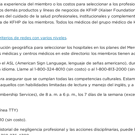
 experiencia del miembro o los costos para seleccionar a los profesiona
os demás productos y líneas de negocios de KFHP (Kaiser Foundation 
 del cuidado de la salud profesionales, institucionales y complement
ra de KFHP de los miembros. Todos los médicos del grupo médico de K
iterios de redes con varios niveles
.
ribución geográfica para seleccionar los hospitales en los planes del 
as médicas y centros médicos en este directorio: los miembros tienen 
do el ASL (American Sign Language, lenguaje de señas americano), dura
ioma. Llame al 1-800-324-8010 (sin costo) o al 1-800-813-2000 (sin 
ra asegurar que se cumplan todas las competencias culturales. Estam
uellos con habilidades limitadas de lectura y manejo del inglés, y a 
rship Services), de 8 a. m. a 6 p. m., los 7 días de la semana (except
ínea TTY)
0 (sin costo).
storial de negligencia profesional y las acciones disciplinarias, puede 