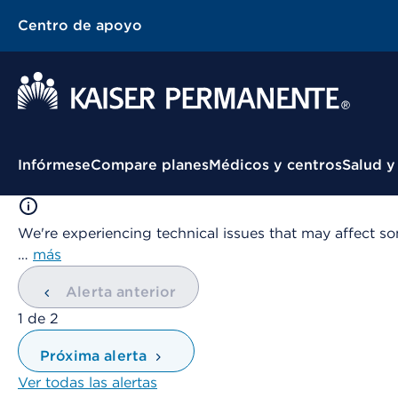
Centro de apoyo
Menú contextual
Infórmese
Compare planes
Médicos y centros
Salud y
We're experiencing technical issues that may affect so
…
más
Alerta anterior
mostrando
1
de
2
Próxima alerta
Ver todas las alertas