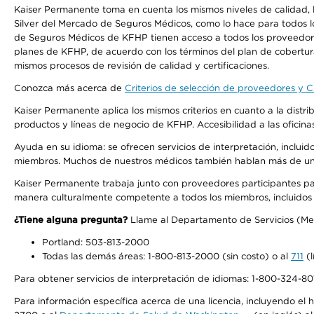
Kaiser Permanente toma en cuenta los mismos niveles de calidad, la
Silver del Mercado de Seguros Médicos, como lo hace para todos l
de Seguros Médicos de KFHP tienen acceso a todos los proveedores
planes de KFHP, de acuerdo con los términos del plan de cobertu
mismos procesos de revisión de calidad y certificaciones.
Conozca más acerca de
Criterios de selección de proveedores y Cr
Kaiser Permanente aplica los mismos criterios en cuanto a la dist
productos y líneas de negocio de KFHP. Accesibilidad a las oficin
Ayuda en su idioma: se ofrecen servicios de interpretación, inclui
miembros. Muchos de nuestros médicos también hablan más de un id
Kaiser Permanente trabaja junto con proveedores participantes pa
manera culturalmente competente a todos los miembros, incluidos aq
¿Tiene alguna pregunta?
Llame al Departamento de Servicios (Membe
Portland: 503-813-2000
Todas las demás áreas: 1-800-813-2000 (sin costo) o al
711
(l
Para obtener servicios de interpretación de idiomas: 1-800-324-801
Para información específica acerca de una licencia, incluyendo el hi