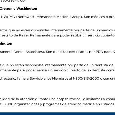
l 360-236-4700.
n Oregon y Washington
el NWPMG (Northwest Permanente Medical Group). Son médicos o prove
ertos que no están disponibles internamente por parte de un médico
r escrito de Kaiser Permanente para poder recibir un servicio cubiert
hington
anente Dental Associates). Son dentistas certificados por PDA para K
s que no están disponibles internamente por parte de un dentista de P
manente para poder recibir un servicio cubierto de un dentista comuni
 directorio, llame a Servicio a los Miembros al 1-800-813-2000 o comu
alidad de la atención durante una hospitalización, lo invitamos a com
s de 18,000 organizaciones y programas de atención médica en Estados