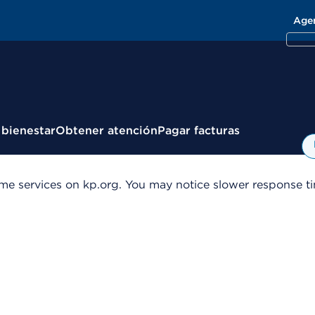
Age
 bienestar
Obtener atención
Pagar facturas
me services on kp.org. You may notice slower response tim