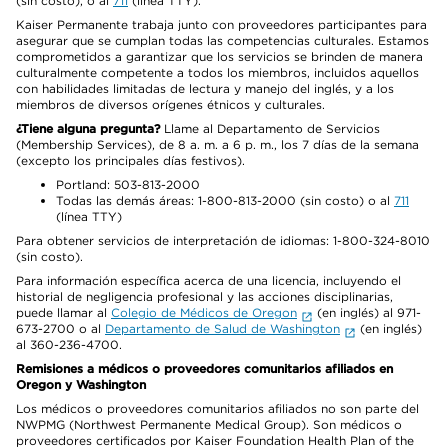
(sin costo), o al
711
(línea TTY).
Kaiser Permanente trabaja junto con proveedores participantes para
asegurar que se cumplan todas las competencias culturales. Estamos
comprometidos a garantizar que los servicios se brinden de manera
culturalmente competente a todos los miembros, incluidos aquellos
con habilidades limitadas de lectura y manejo del inglés, y a los
miembros de diversos orígenes étnicos y culturales.
¿Tiene alguna pregunta?
Llame al Departamento de Servicios
(Membership Services), de 8 a. m. a 6 p. m., los 7 días de la semana
(excepto los principales días festivos).
Portland: 503-813-2000
Todas las demás áreas: 1-800-813-2000 (sin costo) o al
711
(línea TTY)
Para obtener servicios de interpretación de idiomas: 1-800-324-8010
(sin costo).
Para información específica acerca de una licencia, incluyendo el
historial de negligencia profesional y las acciones disciplinarias,
puede llamar al
Colegio de Médicos de Oregon
(en inglés) al 971-
673-2700 o al
Departamento de Salud de Washington
(en inglés)
al 360-236-4700.
Remisiones a médicos o proveedores comunitarios afiliados en
Oregon y Washington
Los médicos o proveedores comunitarios afiliados no son parte del
NWPMG (Northwest Permanente Medical Group). Son médicos o
proveedores certificados por Kaiser Foundation Health Plan of the