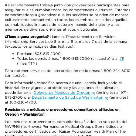
Kaiser Permanente trabaja junto con proveedores participantes para
asegurar que se cumplan todas las competencias culturales. Estamos
comprometidos a garantizar que los servicios se brinden de manera
culturalmente competente a todos los miembros, incluidos aquellos
con habilidades limitadas de lectura y manejo del inglés, y a los
miembros de diversos orígenes étnicos y culturales.
¿Tiene alguna pregunta?
Llame al Departamento de Servicios
(Membership Services), de 8 a. m. a 6 p. m., los 7 días de la semana
(excepto los principales días festivos).
Portland: 503-813-2000
Todas las demás áreas: 1-800-813-2000 (sin costo) o al
711
(línea TTY)
Para obtener servicios de interpretación de idiomas: 1-800-324-8010
(sin costo).
Para información específica acerca de una licencia, incluyendo el
historial de negligencia profesional y las acciones disciplinarias,
puede llamar al
Colegio de Médicos de Oregon
(en inglés) al 971-
673-2700 o al
Departamento de Salud de Washington
(en inglés)
al 360-236-4700.
Remisiones a médicos o proveedores comunitarios afiliados en
Oregon y Washington
Los médicos o proveedores comunitarios afiliados no son parte del
NWPMG (Northwest Permanente Medical Group). Son médicos o
proveedores certificados por Kaiser Foundation Health Plan of the