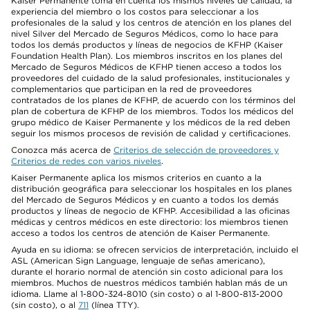
Kaiser Permanente toma en cuenta los mismos niveles de calidad, la
experiencia del miembro o los costos para seleccionar a los
profesionales de la salud y los centros de atención en los planes del
nivel Silver del Mercado de Seguros Médicos, como lo hace para
todos los demás productos y líneas de negocios de KFHP (Kaiser
Foundation Health Plan). Los miembros inscritos en los planes del
Mercado de Seguros Médicos de KFHP tienen acceso a todos los
proveedores del cuidado de la salud profesionales, institucionales y
complementarios que participan en la red de proveedores
contratados de los planes de KFHP, de acuerdo con los términos del
plan de cobertura de KFHP de los miembros. Todos los médicos del
grupo médico de Kaiser Permanente y los médicos de la red deben
seguir los mismos procesos de revisión de calidad y certificaciones.
Conozca más acerca de
Criterios de selección de proveedores y
Criterios de redes con varios niveles
.
Kaiser Permanente aplica los mismos criterios en cuanto a la
distribución geográfica para seleccionar los hospitales en los planes
del Mercado de Seguros Médicos y en cuanto a todos los demás
productos y líneas de negocio de KFHP. Accesibilidad a las oficinas
médicas y centros médicos en este directorio: los miembros tienen
acceso a todos los centros de atención de Kaiser Permanente.
Ayuda en su idioma: se ofrecen servicios de interpretación, incluido el
ASL (American Sign Language, lenguaje de señas americano),
durante el horario normal de atención sin costo adicional para los
miembros. Muchos de nuestros médicos también hablan más de un
idioma. Llame al 1-800-324-8010 (sin costo) o al 1-800-813-2000
(sin costo), o al
711
(línea TTY).