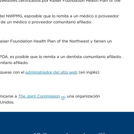
edores certificados por Kaiser Foundation Health Plan of the
 del NWPMG, esposible que lo remita a un médico o proveedor
o de un médico o proveedor comunitario afiliado.
aiser Foundation Health Plan of the Northwest y tienen un
DA, es posible que lo remita a un dentista comunitario afiliado.
tario afiliado.
níquese con el
administrador del sitio web
(en inglés).
unicarse a
The Joint Commission
, una organización
 Unidos.