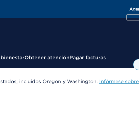
Age
 bienestar
Obtener atención
Pagar facturas
estados, incluidos Oregon y Washington.
Infórmese sobre