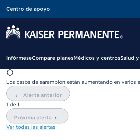
Centro de apoyo
Menú contextual
Infórmese
Compare planes
Médicos y centros
Salud y
Los casos de sarampión están aumentando en varios 
Alerta anterior
mostrando
1
de
1
Próxima alerta
Ver todas las alertas