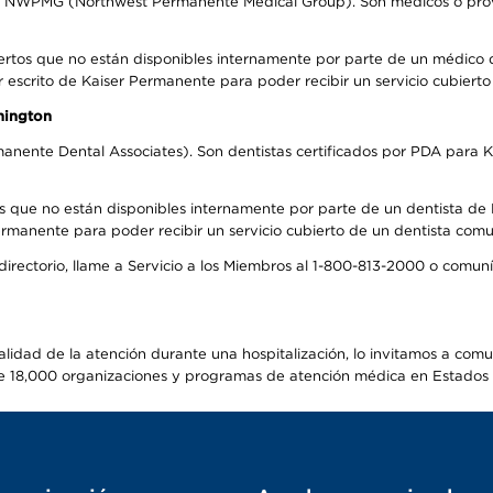
el NWPMG (Northwest Permanente Medical Group). Son médicos o prove
ertos que no están disponibles internamente por parte de un médico
r escrito de Kaiser Permanente para poder recibir un servicio cubiert
hington
anente Dental Associates). Son dentistas certificados por PDA para K
s que no están disponibles internamente por parte de un dentista de P
manente para poder recibir un servicio cubierto de un dentista comuni
 directorio, llame a Servicio a los Miembros al 1-800-813-2000 o comu
alidad de la atención durante una hospitalización, lo invitamos a com
s de 18,000 organizaciones y programas de atención médica en Estados