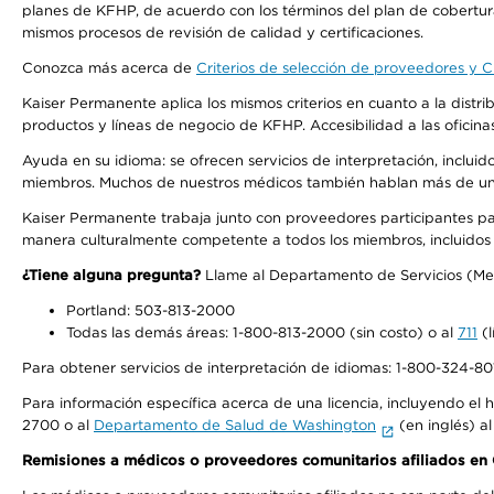
planes de KFHP, de acuerdo con los términos del plan de cobertu
mismos procesos de revisión de calidad y certificaciones.
Conozca más acerca de
Criterios de selección de proveedores y Cr
Kaiser Permanente aplica los mismos criterios en cuanto a la dist
productos y líneas de negocio de KFHP. Accesibilidad a las oficin
Ayuda en su idioma: se ofrecen servicios de interpretación, inclui
miembros. Muchos de nuestros médicos también hablan más de un id
Kaiser Permanente trabaja junto con proveedores participantes pa
manera culturalmente competente a todos los miembros, incluidos aq
¿Tiene alguna pregunta?
Llame al Departamento de Servicios (Membe
Portland: 503-813-2000
Todas las demás áreas: 1-800-813-2000 (sin costo) o al
711
(l
Para obtener servicios de interpretación de idiomas: 1-800-324-801
Para información específica acerca de una licencia, incluyendo el hi
2700 o al
Departamento de Salud de Washington
(en inglés) a
Remisiones a médicos o proveedores comunitarios afiliados e