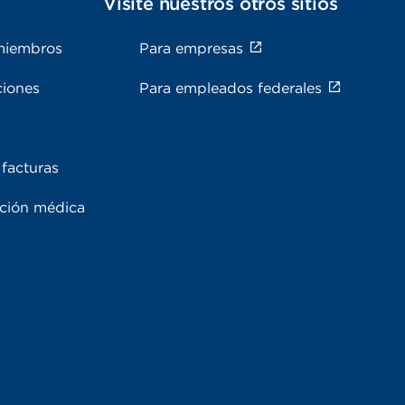
s
Visite nuestros otros sitios
miembros
Para empresas
ciones
Para empleados federales
facturas
ación médica