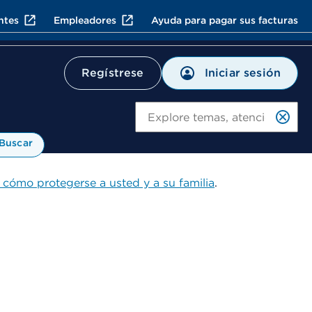
ntes
Empleadores
Ayuda para pagar sus facturas
Iniciar sesión
Regístrese
Bu
Buscar
 cómo protegerse a usted y a su familia
.