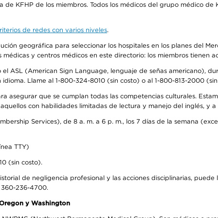
ra de KFHP de los miembros. Todos los médicos del grupo médico de K
iterios de redes con varios niveles
.
ribución geográfica para seleccionar los hospitales en los planes del 
as médicas y centros médicos en este directorio: los miembros tienen 
do el ASL (American Sign Language, lenguaje de señas americano), dura
ioma. Llame al 1-800-324-8010 (sin costo) o al 1-800-813-2000 (sin 
ra asegurar que se cumplan todas las competencias culturales. Estam
uellos con habilidades limitadas de lectura y manejo del inglés, y a 
rship Services), de 8 a. m. a 6 p. m., los 7 días de la semana (except
ínea TTY)
0 (sin costo).
storial de negligencia profesional y las acciones disciplinarias, puede 
l 360-236-4700.
n Oregon y Washington