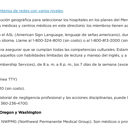
iterios de redes con varios niveles
.
ribución geográfica para seleccionar los hospitales en los planes del 
as médicas y centros médicos en este directorio: los miembros tienen 
do el ASL (American Sign Language, lenguaje de señas americano), dura
ioma. Llame al 1-800-324-8010 (sin costo) o al 1-800-813-2000 (sin 
ra asegurar que se cumplan todas las competencias culturales. Estam
uellos con habilidades limitadas de lectura y manejo del inglés, y a 
rship Services), de 8 a. m. a 6 p. m., los 7 días de la semana (except
ínea TTY)
0 (sin costo).
storial de negligencia profesional y las acciones disciplinarias, puede 
l 360-236-4700.
n Oregon y Washington
el NWPMG (Northwest Permanente Medical Group). Son médicos o prove