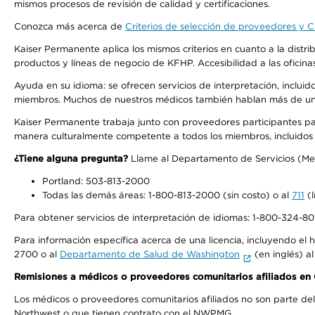
mismos procesos de revisión de calidad y certificaciones.
Conozca más acerca de
Criterios de selección de proveedores y Cr
Kaiser Permanente aplica los mismos criterios en cuanto a la dist
productos y líneas de negocio de KFHP. Accesibilidad a las oficin
Ayuda en su idioma: se ofrecen servicios de interpretación, inclui
miembros. Muchos de nuestros médicos también hablan más de un id
Kaiser Permanente trabaja junto con proveedores participantes pa
manera culturalmente competente a todos los miembros, incluidos aq
¿Tiene alguna pregunta?
Llame al Departamento de Servicios (Membe
Portland: 503-813-2000
Todas las demás áreas: 1-800-813-2000 (sin costo) o al
711
(l
Para obtener servicios de interpretación de idiomas: 1-800-324-801
Para información específica acerca de una licencia, incluyendo el hi
2700 o al
Departamento de Salud de Washington
(en inglés) a
Remisiones a médicos o proveedores comunitarios afiliados e
Los médicos o proveedores comunitarios afiliados no son parte d
Northwest o que tienen contrato con el NWPMG.