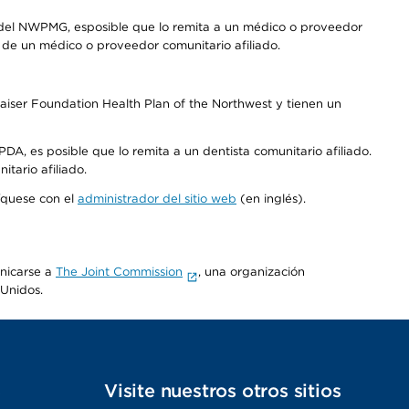
 del NWPMG, esposible que lo remita a un médico o proveedor
o de un médico o proveedor comunitario afiliado.
aiser Foundation Health Plan of the Northwest y tienen un
DA, es posible que lo remita a un dentista comunitario afiliado.
tario afiliado.
níquese con el
administrador del sitio web
(en inglés).
unicarse a
The Joint Commission
, una organización
 Unidos.
s
Visite nuestros otros sitios