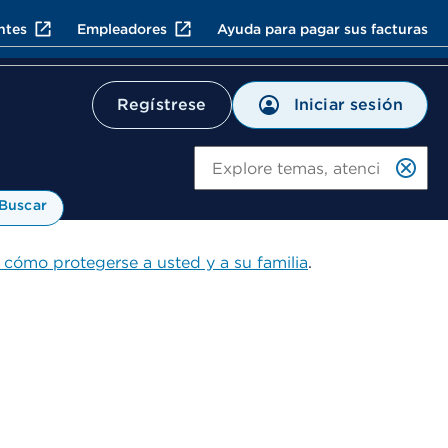
ntes
Empleadores
Ayuda para pagar sus facturas
Iniciar sesión
Regístrese
Bu
Buscar
 cómo protegerse a usted y a su familia
.