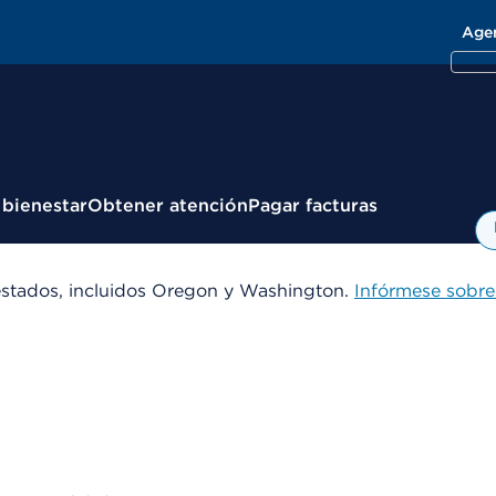
Age
 bienestar
Obtener atención
Pagar facturas
estados, incluidos Oregon y Washington.
Infórmese sobre