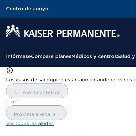
Centro de apoyo
Menú contextual
Infórmese
Compare planes
Médicos y centros
Salud y
Los casos de sarampión están aumentando en varios 
Alerta anterior
mostrando
1
de
1
Próxima alerta
Ver todas las alertas