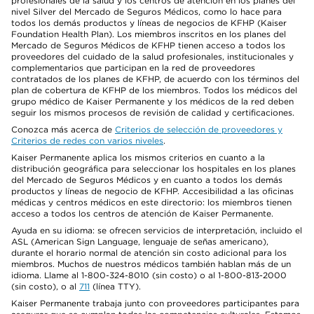
profesionales de la salud y los centros de atención en los planes del
nivel Silver del Mercado de Seguros Médicos, como lo hace para
todos los demás productos y líneas de negocios de KFHP (Kaiser
Foundation Health Plan). Los miembros inscritos en los planes del
Mercado de Seguros Médicos de KFHP tienen acceso a todos los
proveedores del cuidado de la salud profesionales, institucionales y
complementarios que participan en la red de proveedores
contratados de los planes de KFHP, de acuerdo con los términos del
plan de cobertura de KFHP de los miembros. Todos los médicos del
grupo médico de Kaiser Permanente y los médicos de la red deben
seguir los mismos procesos de revisión de calidad y certificaciones.
Conozca más acerca de
Criterios de selección de proveedores y
Criterios de redes con varios niveles
.
Kaiser Permanente aplica los mismos criterios en cuanto a la
distribución geográfica para seleccionar los hospitales en los planes
del Mercado de Seguros Médicos y en cuanto a todos los demás
productos y líneas de negocio de KFHP. Accesibilidad a las oficinas
médicas y centros médicos en este directorio: los miembros tienen
acceso a todos los centros de atención de Kaiser Permanente.
Ayuda en su idioma: se ofrecen servicios de interpretación, incluido el
ASL (American Sign Language, lenguaje de señas americano),
durante el horario normal de atención sin costo adicional para los
miembros. Muchos de nuestros médicos también hablan más de un
idioma. Llame al 1-800-324-8010 (sin costo) o al 1-800-813-2000
(sin costo), o al
711
(línea TTY).
Kaiser Permanente trabaja junto con proveedores participantes para