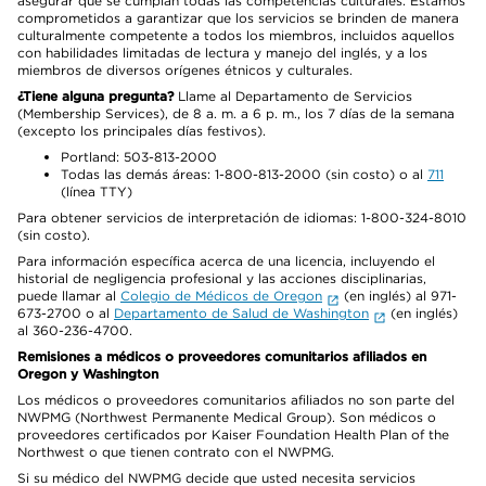
asegurar que se cumplan todas las competencias culturales. Estamos
comprometidos a garantizar que los servicios se brinden de manera
culturalmente competente a todos los miembros, incluidos aquellos
con habilidades limitadas de lectura y manejo del inglés, y a los
miembros de diversos orígenes étnicos y culturales.
¿Tiene alguna pregunta?
Llame al Departamento de Servicios
(Membership Services), de 8 a. m. a 6 p. m., los 7 días de la semana
(excepto los principales días festivos).
Portland: 503-813-2000
Todas las demás áreas: 1-800-813-2000 (sin costo) o al
711
(línea TTY)
Para obtener servicios de interpretación de idiomas: 1-800-324-8010
(sin costo).
Para información específica acerca de una licencia, incluyendo el
historial de negligencia profesional y las acciones disciplinarias,
puede llamar al
Colegio de Médicos de Oregon
(en inglés) al 971-
673-2700 o al
Departamento de Salud de Washington
(en inglés)
al 360-236-4700.
Remisiones a médicos o proveedores comunitarios afiliados en
Oregon y Washington
Los médicos o proveedores comunitarios afiliados no son parte del
NWPMG (Northwest Permanente Medical Group). Son médicos o
proveedores certificados por Kaiser Foundation Health Plan of the
Northwest o que tienen contrato con el NWPMG.
Si su médico del NWPMG decide que usted necesita servicios