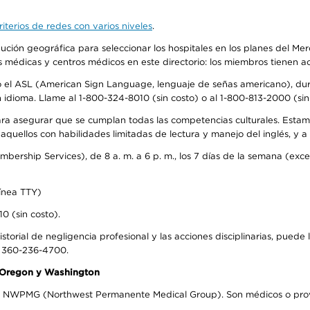
iterios de redes con varios niveles
.
ribución geográfica para seleccionar los hospitales en los planes del 
as médicas y centros médicos en este directorio: los miembros tienen 
do el ASL (American Sign Language, lenguaje de señas americano), dura
ioma. Llame al 1-800-324-8010 (sin costo) o al 1-800-813-2000 (sin 
ra asegurar que se cumplan todas las competencias culturales. Estam
uellos con habilidades limitadas de lectura y manejo del inglés, y a 
rship Services), de 8 a. m. a 6 p. m., los 7 días de la semana (except
ínea TTY)
0 (sin costo).
storial de negligencia profesional y las acciones disciplinarias, puede 
l 360-236-4700.
n Oregon y Washington
el NWPMG (Northwest Permanente Medical Group). Son médicos o prove