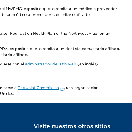
 del NWPMG, esposible que lo remita a un médico o proveedor
o de un médico o proveedor comunitario afiliado.
aiser Foundation Health Plan of the Northwest y tienen un
DA, es posible que lo remita a un dentista comunitario afiliado.
tario afiliado.
níquese con el
administrador del sitio web
(en inglés).
unicarse a
The Joint Commission
, una organización
 Unidos.
s
Visite nuestros otros sitios