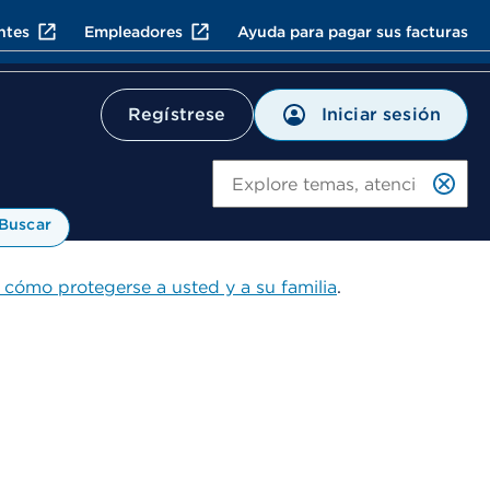
ntes
Empleadores
Ayuda para pagar sus facturas
Iniciar sesión
Regístrese
Bu
Buscar
 cómo protegerse a usted y a su familia
.