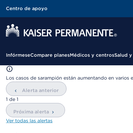
Centro de apoyo
Menú contextual
Infórmese
Compare planes
Médicos y centros
Salud y
Los casos de sarampión están aumentando en varios 
Alerta anterior
mostrando
1
de
1
Próxima alerta
Ver todas las alertas