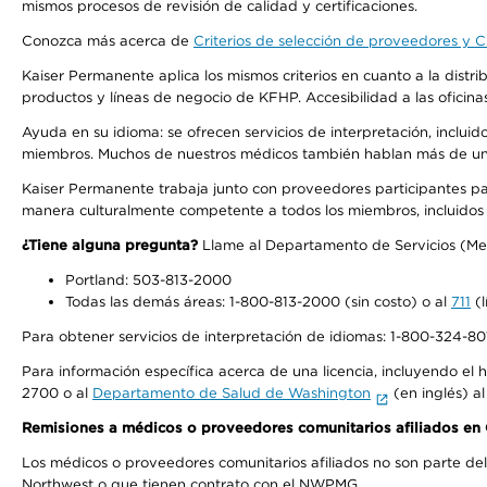
mismos procesos de revisión de calidad y certificaciones.
Conozca más acerca de
Criterios de selección de proveedores y Cr
Kaiser Permanente aplica los mismos criterios en cuanto a la dist
productos y líneas de negocio de KFHP. Accesibilidad a las oficin
Ayuda en su idioma: se ofrecen servicios de interpretación, inclui
miembros. Muchos de nuestros médicos también hablan más de un id
Kaiser Permanente trabaja junto con proveedores participantes pa
manera culturalmente competente a todos los miembros, incluidos aq
¿Tiene alguna pregunta?
Llame al Departamento de Servicios (Membe
Portland: 503-813-2000
Todas las demás áreas: 1-800-813-2000 (sin costo) o al
711
(l
Para obtener servicios de interpretación de idiomas: 1-800-324-801
Para información específica acerca de una licencia, incluyendo el hi
2700 o al
Departamento de Salud de Washington
(en inglés) a
Remisiones a médicos o proveedores comunitarios afiliados e
Los médicos o proveedores comunitarios afiliados no son parte d
Northwest o que tienen contrato con el NWPMG.