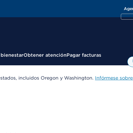
Age
 bienestar
Obtener atención
Pagar facturas
estados, incluidos Oregon y Washington.
Infórmese sobre