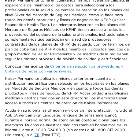
Kaiser Permanente toma en cuenta los mismos niveles de calidad, la
experiencia del miembro o los costos para seleccionar a los
profesionales de la salud y los centros de atención en los planes del
nivel Silver del Mercado de Seguros Médicos, como lo hace para
todos los demás productos y líneas de negocios de KFHP (Kaiser
Foundation Health Plan). Los miembros inscritos en los planes del
Mercado de Seguros Médicos de KFHP tienen acceso a todos los
proveedores del cuidado de la salud profesionales, institucionales y
complementarios que participan en la red de proveedores
contratados de los planes de KFHP, de acuerdo con los términos del
plan de cobertura de KFHP de los miembros. Todos los médicos del
grupo médico de Kaiser Permanente y los médicos de la red deben
seguir los mismos procesos de revisión de calidad y certificaciones.
Conozca más acerca de
Criterios de selección de proveedores y
Criterios de redes con varios niveles
.
Kaiser Permanente aplica los mismos criterios en cuanto a la
distribución geográfica para seleccionar los hospitales en los planes
del Mercado de Seguros Médicos y en cuanto a todos los demás
productos y líneas de negocio de KFHP. Accesibilidad a las oficinas
médicas y centros médicos en este directorio: los miembros tienen
acceso a todos los centros de atención de Kaiser Permanente.
Ayuda en su idioma: se ofrecen servicios de interpretación, incluido el
ASL (American Sign Language, lenguaje de señas americano),
durante el horario normal de atención sin costo adicional para los
miembros. Muchos de nuestros médicos también hablan más de un
idioma. Llame al 1-800-324-8010 (sin costo) o al 1-800-813-2000
(sin costo), o al
711
(línea TTY).