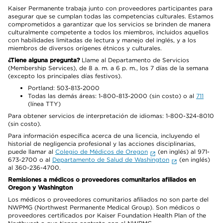
Kaiser Permanente trabaja junto con proveedores participantes para
asegurar que se cumplan todas las competencias culturales. Estamos
comprometidos a garantizar que los servicios se brinden de manera
culturalmente competente a todos los miembros, incluidos aquellos
con habilidades limitadas de lectura y manejo del inglés, y a los
miembros de diversos orígenes étnicos y culturales.
¿Tiene alguna pregunta?
Llame al Departamento de Servicios
(Membership Services), de 8 a. m. a 6 p. m., los 7 días de la semana
(excepto los principales días festivos).
Portland: 503-813-2000
Todas las demás áreas: 1-800-813-2000 (sin costo) o al
711
(línea TTY)
Para obtener servicios de interpretación de idiomas: 1-800-324-8010
(sin costo).
Para información específica acerca de una licencia, incluyendo el
historial de negligencia profesional y las acciones disciplinarias,
puede llamar al
Colegio de Médicos de Oregon
(en inglés) al 971-
673-2700 o al
Departamento de Salud de Washington
(en inglés)
al 360-236-4700.
Remisiones a médicos o proveedores comunitarios afiliados en
Oregon y Washington
Los médicos o proveedores comunitarios afiliados no son parte del
NWPMG (Northwest Permanente Medical Group). Son médicos o
proveedores certificados por Kaiser Foundation Health Plan of the