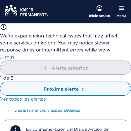
Menú
Inicie sesión
We're experiencing technical issues that may affect
some services on kp.org. You may notice slower
response times or intermittent errors while we w
…
más
Alerta anterior
mostrando
1
de
2
Próxima alerta
Ver todas las alertas
Departamentos y especialidades
Departamentos y especialidades
En conmemoración del Día de Acción de