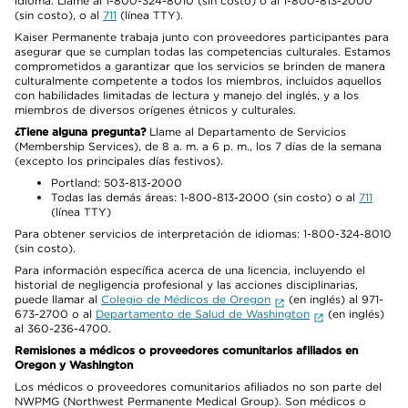
idioma. Llame al 1-800-324-8010 (sin costo) o al 1-800-813-2000
(sin costo), o al
711
(línea TTY).
Kaiser Permanente trabaja junto con proveedores participantes para
asegurar que se cumplan todas las competencias culturales. Estamos
comprometidos a garantizar que los servicios se brinden de manera
culturalmente competente a todos los miembros, incluidos aquellos
con habilidades limitadas de lectura y manejo del inglés, y a los
miembros de diversos orígenes étnicos y culturales.
¿Tiene alguna pregunta?
Llame al Departamento de Servicios
(Membership Services), de 8 a. m. a 6 p. m., los 7 días de la semana
(excepto los principales días festivos).
Portland: 503-813-2000
Todas las demás áreas: 1-800-813-2000 (sin costo) o al
711
(línea TTY)
Para obtener servicios de interpretación de idiomas: 1-800-324-8010
(sin costo).
Para información específica acerca de una licencia, incluyendo el
historial de negligencia profesional y las acciones disciplinarias,
puede llamar al
Colegio de Médicos de Oregon
(en inglés) al 971-
673-2700 o al
Departamento de Salud de Washington
(en inglés)
al 360-236-4700.
Remisiones a médicos o proveedores comunitarios afiliados en
Oregon y Washington
Los médicos o proveedores comunitarios afiliados no son parte del
NWPMG (Northwest Permanente Medical Group). Son médicos o