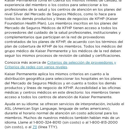
Kaiser Permanente toma en cuenta los mismos niveles de calidad, la
experiencia del miembro o los costos para seleccionar a los
profesionales de la salud y los centros de atención en los planes del
nivel Silver del Mercado de Seguros Médicos, como lo hace para
todos los demás productos y líneas de negocios de KFHP (Kaiser
Foundation Health Plan). Los miembros inscritos en los planes del
Mercado de Seguros Médicos de KFHP tienen acceso a todos los
proveedores del cuidado de la salud profesionales, institucionales y
complementarios que participan en la red de proveedores
contratados de los planes de KFHP, de acuerdo con los términos del
plan de cobertura de KFHP de los miembros. Todos los médicos del
grupo médico de Kaiser Permanente y los médicos de la red deben
seguir los mismos procesos de revisión de calidad y certificaciones.
Conozca más acerca de
Criterios de selección de proveedores y
Criterios de redes con varios niveles
.
Kaiser Permanente aplica los mismos criterios en cuanto a la
distribución geográfica para seleccionar los hospitales en los planes
del Mercado de Seguros Médicos y en cuanto a todos los demás
productos y líneas de negocio de KFHP. Accesibilidad a las oficinas
médicas y centros médicos en este directorio: los miembros tienen
acceso a todos los centros de atención de Kaiser Permanente.
Ayuda en su idioma: se ofrecen servicios de interpretación, incluido el
ASL (American Sign Language, lenguaje de señas americano),
durante el horario normal de atención sin costo adicional para los
miembros. Muchos de nuestros médicos también hablan más de un
idioma. Llame al 1-800-324-8010 (sin costo) o al 1-800-813-2000
(sin costo), o al
711
(línea TTY).