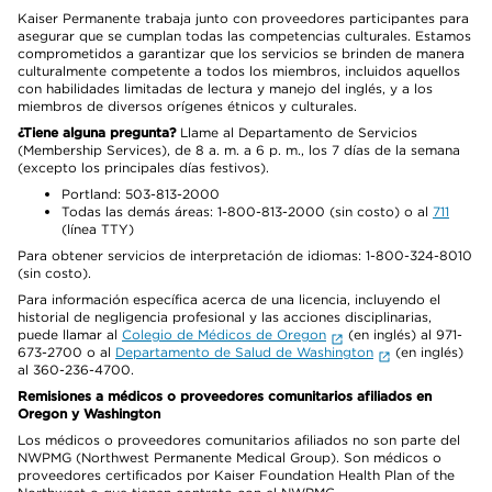
Kaiser Permanente trabaja junto con proveedores participantes para
asegurar que se cumplan todas las competencias culturales. Estamos
comprometidos a garantizar que los servicios se brinden de manera
culturalmente competente a todos los miembros, incluidos aquellos
con habilidades limitadas de lectura y manejo del inglés, y a los
miembros de diversos orígenes étnicos y culturales.
¿Tiene alguna pregunta?
Llame al Departamento de Servicios
(Membership Services), de 8 a. m. a 6 p. m., los 7 días de la semana
(excepto los principales días festivos).
Portland: 503-813-2000
Todas las demás áreas: 1-800-813-2000 (sin costo) o al
711
(línea TTY)
Para obtener servicios de interpretación de idiomas: 1-800-324-8010
(sin costo).
Para información específica acerca de una licencia, incluyendo el
historial de negligencia profesional y las acciones disciplinarias,
puede llamar al
Colegio de Médicos de Oregon
(en inglés) al 971-
673-2700 o al
Departamento de Salud de Washington
(en inglés)
al 360-236-4700.
Remisiones a médicos o proveedores comunitarios afiliados en
Oregon y Washington
Los médicos o proveedores comunitarios afiliados no son parte del
NWPMG (Northwest Permanente Medical Group). Son médicos o
proveedores certificados por Kaiser Foundation Health Plan of the