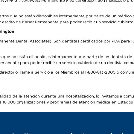
el NWPMG (Northwest Permanente Medical Group). Son médicos o prove
ertos que no están disponibles internamente por parte de un médico
r escrito de Kaiser Permanente para poder recibir un servicio cubiert
hington
anente Dental Associates). Son dentistas certificados por PDA para K
s que no están disponibles internamente por parte de un dentista de P
manente para poder recibir un servicio cubierto de un dentista comuni
 directorio, llame a Servicio a los Miembros al 1-800-813-2000 o comu
alidad de la atención durante una hospitalización, lo invitamos a com
s de 18,000 organizaciones y programas de atención médica en Estados