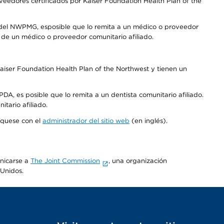
edores certificados por Kaiser Foundation Health Plan of the
 del NWPMG, esposible que lo remita a un médico o proveedor
o de un médico o proveedor comunitario afiliado.
aiser Foundation Health Plan of the Northwest y tienen un
DA, es posible que lo remita a un dentista comunitario afiliado.
tario afiliado.
níquese con el
administrador del sitio web
(en inglés).
unicarse a
The Joint Commission
, una organización
 Unidos.