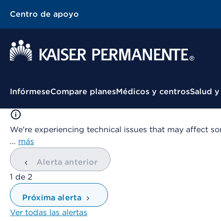
Centro de apoyo
Menú contextual
Infórmese
Compare planes
Médicos y centros
Salud y
We're experiencing technical issues that may affect so
…
más
Alerta anterior
mostrando
1
de
2
Próxima alerta
Ver todas las alertas