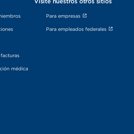
s
Visite nuestros otros sitios
miembros
Para empresas
ciones
Para empleados federales
facturas
ación médica