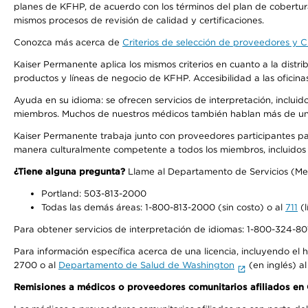
planes de KFHP, de acuerdo con los términos del plan de cobertu
mismos procesos de revisión de calidad y certificaciones.
Conozca más acerca de
Criterios de selección de proveedores y Cr
Kaiser Permanente aplica los mismos criterios en cuanto a la dist
productos y líneas de negocio de KFHP. Accesibilidad a las oficin
Ayuda en su idioma: se ofrecen servicios de interpretación, inclui
miembros. Muchos de nuestros médicos también hablan más de un id
Kaiser Permanente trabaja junto con proveedores participantes pa
manera culturalmente competente a todos los miembros, incluidos aq
¿Tiene alguna pregunta?
Llame al Departamento de Servicios (Membe
Portland: 503-813-2000
Todas las demás áreas: 1-800-813-2000 (sin costo) o al
711
(l
Para obtener servicios de interpretación de idiomas: 1-800-324-801
Para información específica acerca de una licencia, incluyendo el hi
2700 o al
Departamento de Salud de Washington
(en inglés) a
Remisiones a médicos o proveedores comunitarios afiliados e