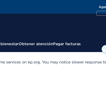
Age
 bienestar
Obtener atención
Pagar facturas
me services on kp.org. You may notice slower response tim