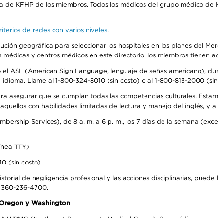
ra de KFHP de los miembros. Todos los médicos del grupo médico de K
iterios de redes con varios niveles
.
ribución geográfica para seleccionar los hospitales en los planes del 
as médicas y centros médicos en este directorio: los miembros tienen 
do el ASL (American Sign Language, lenguaje de señas americano), dura
ioma. Llame al 1-800-324-8010 (sin costo) o al 1-800-813-2000 (sin 
ra asegurar que se cumplan todas las competencias culturales. Estam
uellos con habilidades limitadas de lectura y manejo del inglés, y a 
rship Services), de 8 a. m. a 6 p. m., los 7 días de la semana (except
ínea TTY)
0 (sin costo).
storial de negligencia profesional y las acciones disciplinarias, puede 
l 360-236-4700.
n Oregon y Washington