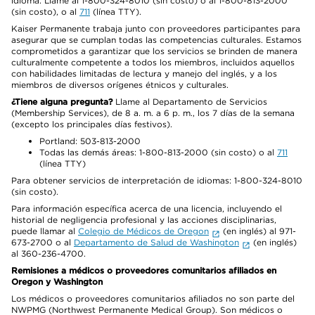
idioma. Llame al 1-800-324-8010 (sin costo) o al 1-800-813-2000
(sin costo), o al
711
(línea TTY).
Kaiser Permanente trabaja junto con proveedores participantes para
asegurar que se cumplan todas las competencias culturales. Estamos
comprometidos a garantizar que los servicios se brinden de manera
culturalmente competente a todos los miembros, incluidos aquellos
con habilidades limitadas de lectura y manejo del inglés, y a los
miembros de diversos orígenes étnicos y culturales.
¿Tiene alguna pregunta?
Llame al Departamento de Servicios
(Membership Services), de 8 a. m. a 6 p. m., los 7 días de la semana
(excepto los principales días festivos).
Portland: 503-813-2000
Todas las demás áreas: 1-800-813-2000 (sin costo) o al
711
(línea TTY)
Para obtener servicios de interpretación de idiomas: 1-800-324-8010
(sin costo).
Para información específica acerca de una licencia, incluyendo el
historial de negligencia profesional y las acciones disciplinarias,
puede llamar al
Colegio de Médicos de Oregon
(en inglés) al 971-
673-2700 o al
Departamento de Salud de Washington
(en inglés)
al 360-236-4700.
Remisiones a médicos o proveedores comunitarios afiliados en
Oregon y Washington
Los médicos o proveedores comunitarios afiliados no son parte del
NWPMG (Northwest Permanente Medical Group). Son médicos o