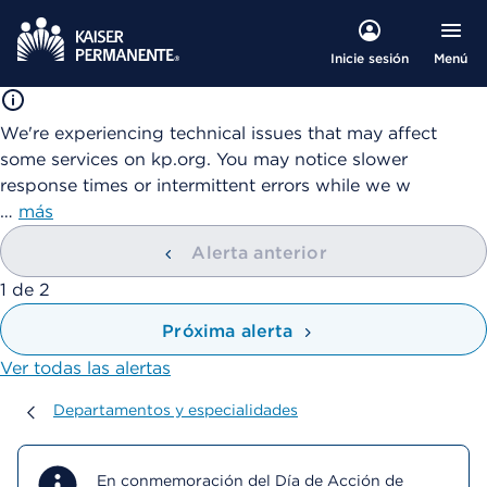
Menú
Inicie sesión
We're experiencing technical issues that may affect
some services on kp.org. You may notice slower
response times or intermittent errors while we w
…
más
Alerta anterior
mostrando
1
de
2
Próxima alerta
Ver todas las alertas
Departamentos y especialidades
Departamentos y especialidades
En conmemoración del Día de Acción de