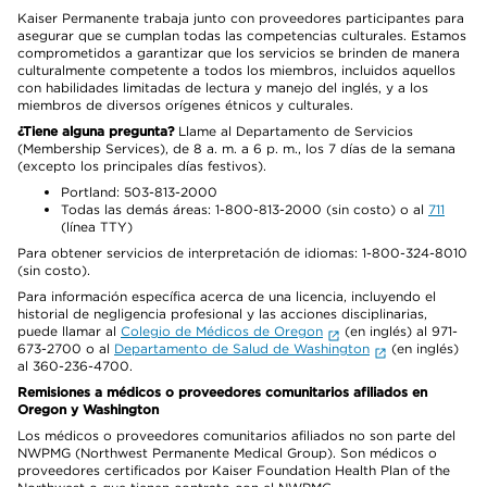
Kaiser Permanente trabaja junto con proveedores participantes para
asegurar que se cumplan todas las competencias culturales. Estamos
comprometidos a garantizar que los servicios se brinden de manera
culturalmente competente a todos los miembros, incluidos aquellos
con habilidades limitadas de lectura y manejo del inglés, y a los
miembros de diversos orígenes étnicos y culturales.
¿Tiene alguna pregunta?
Llame al Departamento de Servicios
(Membership Services), de 8 a. m. a 6 p. m., los 7 días de la semana
(excepto los principales días festivos).
Portland: 503-813-2000
Todas las demás áreas: 1-800-813-2000 (sin costo) o al
711
(línea TTY)
Para obtener servicios de interpretación de idiomas: 1-800-324-8010
(sin costo).
Para información específica acerca de una licencia, incluyendo el
historial de negligencia profesional y las acciones disciplinarias,
puede llamar al
Colegio de Médicos de Oregon
(en inglés) al 971-
673-2700 o al
Departamento de Salud de Washington
(en inglés)
al 360-236-4700.
Remisiones a médicos o proveedores comunitarios afiliados en
Oregon y Washington
Los médicos o proveedores comunitarios afiliados no son parte del
NWPMG (Northwest Permanente Medical Group). Son médicos o
proveedores certificados por Kaiser Foundation Health Plan of the