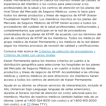
Kaiser Permanente toma en cuenta los mismos niveles de calidad, la
experiencia del miembro o los costos para seleccionar a los
profesionales de la salud y los centros de atención en los planes del
nivel Silver del Mercado de Seguros Médicos, como lo hace para
todos los demás productos y líneas de negocios de KFHP (Kaiser
Foundation Health Plan). Los miembros inscritos en los planes del
Mercado de Seguros Médicos de KFHP tienen acceso a todos los
proveedores del cuidado de la salud profesionales, institucionales y
complementarios que participan en la red de proveedores
contratados de los planes de KFHP, de acuerdo con los términos del
plan de cobertura de KFHP de los miembros. Todos los médicos del
grupo médico de Kaiser Permanente y los médicos de la red deben
seguir los mismos procesos de revisión de calidad y certificaciones.
Conozca más acerca de
Criterios de selección de proveedores y
Criterios de redes con varios niveles
.
Kaiser Permanente aplica los mismos criterios en cuanto a la
distribución geográfica para seleccionar los hospitales en los planes
del Mercado de Seguros Médicos y en cuanto a todos los demás
productos y líneas de negocio de KFHP. Accesibilidad a las oficinas
médicas y centros médicos en este directorio: los miembros tienen
acceso a todos los centros de atención de Kaiser Permanente.
Ayuda en su idioma: se ofrecen servicios de interpretación, incluido el
ASL (American Sign Language, lenguaje de señas americano),
durante el horario normal de atención sin costo adicional para los
miembros. Muchos de nuestros médicos también hablan más de un
idioma. Llame al 1-800-324-8010 (sin costo) o al 1-800-813-2000
(sin costo), o al
711
(línea TTY).