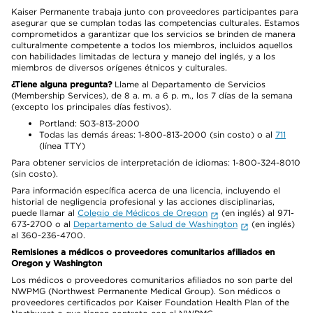
Kaiser Permanente trabaja junto con proveedores participantes para
asegurar que se cumplan todas las competencias culturales. Estamos
comprometidos a garantizar que los servicios se brinden de manera
culturalmente competente a todos los miembros, incluidos aquellos
con habilidades limitadas de lectura y manejo del inglés, y a los
miembros de diversos orígenes étnicos y culturales.
¿Tiene alguna pregunta?
Llame al Departamento de Servicios
(Membership Services), de 8 a. m. a 6 p. m., los 7 días de la semana
(excepto los principales días festivos).
Portland: 503-813-2000
Todas las demás áreas: 1-800-813-2000 (sin costo) o al
711
(línea TTY)
Para obtener servicios de interpretación de idiomas: 1-800-324-8010
(sin costo).
Para información específica acerca de una licencia, incluyendo el
historial de negligencia profesional y las acciones disciplinarias,
puede llamar al
Colegio de Médicos de Oregon
(en inglés) al 971-
673-2700 o al
Departamento de Salud de Washington
(en inglés)
al 360-236-4700.
Remisiones a médicos o proveedores comunitarios afiliados en
Oregon y Washington
Los médicos o proveedores comunitarios afiliados no son parte del
NWPMG (Northwest Permanente Medical Group). Son médicos o
proveedores certificados por Kaiser Foundation Health Plan of the