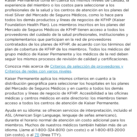
Kaiser Permanente toma en cuenta los mismos niveles de calidad, la
experiencia del miembro o los costos para seleccionar a los
profesionales de la salud y los centros de atención en los planes del
nivel Silver del Mercado de Seguros Médicos, como lo hace para
todos los demás productos y líneas de negocios de KFHP (Kaiser
Foundation Health Plan). Los miembros inscritos en los planes del
Mercado de Seguros Médicos de KFHP tienen acceso a todos los
proveedores del cuidado de la salud profesionales, institucionales y
complementarios que participan en la red de proveedores
contratados de los planes de KFHP, de acuerdo con los términos del
plan de cobertura de KFHP de los miembros. Todos los médicos del
grupo médico de Kaiser Permanente y los médicos de la red deben
seguir los mismos procesos de revisión de calidad y certificaciones.
Conozca más acerca de
Criterios de selección de proveedores y
Criterios de redes con varios niveles
.
Kaiser Permanente aplica los mismos criterios en cuanto a la
distribución geográfica para seleccionar los hospitales en los planes
del Mercado de Seguros Médicos y en cuanto a todos los demás
productos y líneas de negocio de KFHP. Accesibilidad a las oficinas
médicas y centros médicos en este directorio: los miembros tienen
acceso a todos los centros de atención de Kaiser Permanente.
Ayuda en su idioma: se ofrecen servicios de interpretación, incluido el
ASL (American Sign Language, lenguaje de señas americano),
durante el horario normal de atención sin costo adicional para los
miembros. Muchos de nuestros médicos también hablan más de un
idioma. Llame al 1-800-324-8010 (sin costo) o al 1-800-813-2000
(sin costo), o al
711
(línea TTY).