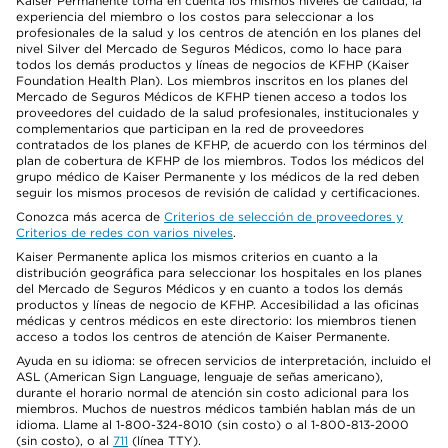
Kaiser Permanente toma en cuenta los mismos niveles de calidad, la
experiencia del miembro o los costos para seleccionar a los
profesionales de la salud y los centros de atención en los planes del
nivel Silver del Mercado de Seguros Médicos, como lo hace para
todos los demás productos y líneas de negocios de KFHP (Kaiser
Foundation Health Plan). Los miembros inscritos en los planes del
Mercado de Seguros Médicos de KFHP tienen acceso a todos los
proveedores del cuidado de la salud profesionales, institucionales y
complementarios que participan en la red de proveedores
contratados de los planes de KFHP, de acuerdo con los términos del
plan de cobertura de KFHP de los miembros. Todos los médicos del
grupo médico de Kaiser Permanente y los médicos de la red deben
seguir los mismos procesos de revisión de calidad y certificaciones.
Conozca más acerca de
Criterios de selección de proveedores y
Criterios de redes con varios niveles
.
Kaiser Permanente aplica los mismos criterios en cuanto a la
distribución geográfica para seleccionar los hospitales en los planes
del Mercado de Seguros Médicos y en cuanto a todos los demás
productos y líneas de negocio de KFHP. Accesibilidad a las oficinas
médicas y centros médicos en este directorio: los miembros tienen
acceso a todos los centros de atención de Kaiser Permanente.
Ayuda en su idioma: se ofrecen servicios de interpretación, incluido el
ASL (American Sign Language, lenguaje de señas americano),
durante el horario normal de atención sin costo adicional para los
miembros. Muchos de nuestros médicos también hablan más de un
idioma. Llame al 1-800-324-8010 (sin costo) o al 1-800-813-2000
(sin costo), o al
711
(línea TTY).