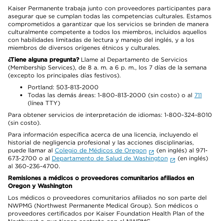
Kaiser Permanente trabaja junto con proveedores participantes para
asegurar que se cumplan todas las competencias culturales. Estamos
comprometidos a garantizar que los servicios se brinden de manera
culturalmente competente a todos los miembros, incluidos aquellos
con habilidades limitadas de lectura y manejo del inglés, y a los
miembros de diversos orígenes étnicos y culturales.
¿Tiene alguna pregunta?
Llame al Departamento de Servicios
(Membership Services), de 8 a. m. a 6 p. m., los 7 días de la semana
(excepto los principales días festivos).
Portland: 503-813-2000
Todas las demás áreas: 1-800-813-2000 (sin costo) o al
711
(línea TTY)
Para obtener servicios de interpretación de idiomas: 1-800-324-8010
(sin costo).
Para información específica acerca de una licencia, incluyendo el
historial de negligencia profesional y las acciones disciplinarias,
puede llamar al
Colegio de Médicos de Oregon
(en inglés) al 971-
673-2700 o al
Departamento de Salud de Washington
(en inglés)
al 360-236-4700.
Remisiones a médicos o proveedores comunitarios afiliados en
Oregon y Washington
Los médicos o proveedores comunitarios afiliados no son parte del
NWPMG (Northwest Permanente Medical Group). Son médicos o
proveedores certificados por Kaiser Foundation Health Plan of the