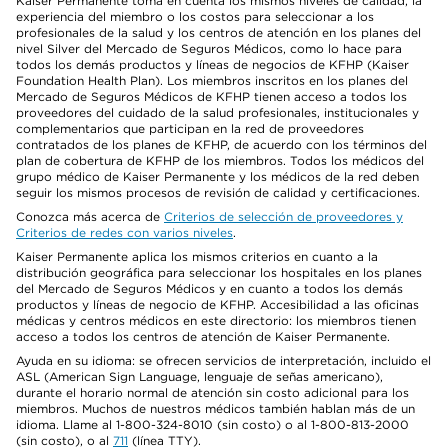
Kaiser Permanente toma en cuenta los mismos niveles de calidad, la
experiencia del miembro o los costos para seleccionar a los
profesionales de la salud y los centros de atención en los planes del
nivel Silver del Mercado de Seguros Médicos, como lo hace para
todos los demás productos y líneas de negocios de KFHP (Kaiser
Foundation Health Plan). Los miembros inscritos en los planes del
Mercado de Seguros Médicos de KFHP tienen acceso a todos los
proveedores del cuidado de la salud profesionales, institucionales y
complementarios que participan en la red de proveedores
contratados de los planes de KFHP, de acuerdo con los términos del
plan de cobertura de KFHP de los miembros. Todos los médicos del
grupo médico de Kaiser Permanente y los médicos de la red deben
seguir los mismos procesos de revisión de calidad y certificaciones.
Conozca más acerca de
Criterios de selección de proveedores y
Criterios de redes con varios niveles
.
Kaiser Permanente aplica los mismos criterios en cuanto a la
distribución geográfica para seleccionar los hospitales en los planes
del Mercado de Seguros Médicos y en cuanto a todos los demás
productos y líneas de negocio de KFHP. Accesibilidad a las oficinas
médicas y centros médicos en este directorio: los miembros tienen
acceso a todos los centros de atención de Kaiser Permanente.
Ayuda en su idioma: se ofrecen servicios de interpretación, incluido el
ASL (American Sign Language, lenguaje de señas americano),
durante el horario normal de atención sin costo adicional para los
miembros. Muchos de nuestros médicos también hablan más de un
idioma. Llame al 1-800-324-8010 (sin costo) o al 1-800-813-2000
(sin costo), o al
711
(línea TTY).