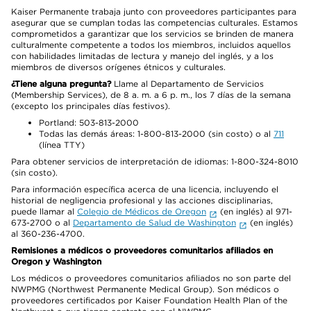
Kaiser Permanente trabaja junto con proveedores participantes para
asegurar que se cumplan todas las competencias culturales. Estamos
comprometidos a garantizar que los servicios se brinden de manera
culturalmente competente a todos los miembros, incluidos aquellos
con habilidades limitadas de lectura y manejo del inglés, y a los
miembros de diversos orígenes étnicos y culturales.
¿Tiene alguna pregunta?
Llame al Departamento de Servicios
(Membership Services), de 8 a. m. a 6 p. m., los 7 días de la semana
(excepto los principales días festivos).
Portland: 503-813-2000
Todas las demás áreas: 1-800-813-2000 (sin costo) o al
711
(línea TTY)
Para obtener servicios de interpretación de idiomas: 1-800-324-8010
(sin costo).
Para información específica acerca de una licencia, incluyendo el
historial de negligencia profesional y las acciones disciplinarias,
puede llamar al
Colegio de Médicos de Oregon
(en inglés) al 971-
673-2700 o al
Departamento de Salud de Washington
(en inglés)
al 360-236-4700.
Remisiones a médicos o proveedores comunitarios afiliados en
Oregon y Washington
Los médicos o proveedores comunitarios afiliados no son parte del
NWPMG (Northwest Permanente Medical Group). Son médicos o
proveedores certificados por Kaiser Foundation Health Plan of the