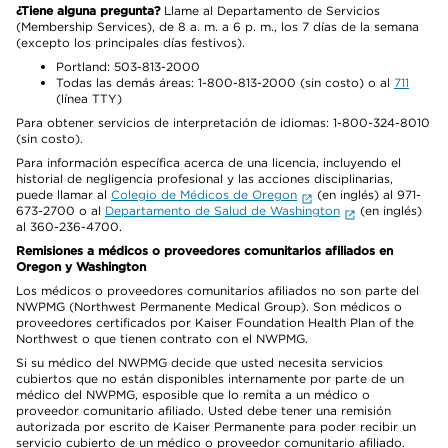
¿Tiene alguna pregunta?
Llame al Departamento de Servicios
(Membership Services), de 8 a. m. a 6 p. m., los 7 días de la semana
(excepto los principales días festivos).
Portland: 503-813-2000
Todas las demás áreas: 1-800-813-2000 (sin costo) o al
711
(línea TTY)
Para obtener servicios de interpretación de idiomas: 1-800-324-8010
(sin costo).
Para información específica acerca de una licencia, incluyendo el
historial de negligencia profesional y las acciones disciplinarias,
puede llamar al
Colegio de Médicos de Oregon
(en inglés) al 971-
673-2700 o al
Departamento de Salud de Washington
(en inglés)
al 360-236-4700.
Remisiones a médicos o proveedores comunitarios afiliados en
Oregon y Washington
Los médicos o proveedores comunitarios afiliados no son parte del
NWPMG (Northwest Permanente Medical Group). Son médicos o
proveedores certificados por Kaiser Foundation Health Plan of the
Northwest o que tienen contrato con el NWPMG.
Si su médico del NWPMG decide que usted necesita servicios
cubiertos que no están disponibles internamente por parte de un
médico del NWPMG, esposible que lo remita a un médico o
proveedor comunitario afiliado. Usted debe tener una remisión
autorizada por escrito de Kaiser Permanente para poder recibir un
servicio cubierto de un médico o proveedor comunitario afiliado.