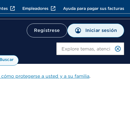
ntes
Empleadores
Ayuda para pagar sus facturas
Iniciar sesión
Regístrese
Bu
Buscar
 cómo protegerse a usted y a su familia
.