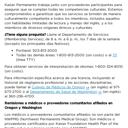
Kaiser Permanente trabaja junto con proveedores participantes para
asegurar que se cumplan todas las competencias culturales. Estamos
comprometidos a garantizar que los servicios se brinden de manera
culturalmente competente a todos los miembros, incluidos aquellos
con habilidades limitadas de lectura y manejo del inglés, y a los
miembros de diversos orígenes étnicos y culturales.
¿Tiene alguna pregunta?
Llame al Departamento de Servicios
(Membership Services), de 8 a. m. a 6 p. m., los 7 días de la semana
(excepto los principales días festivos).
Portland: 503-813-2000
Todas las demás áreas: 1-800-813-2000 (sin costo) o al
711
(línea TTY)
Para obtener servicios de interpretación de idiomas: 1-800-324-8010
(sin costo).
Para información específica acerca de una licencia, incluyendo el
historial de negligencia profesional y las acciones disciplinarias,
puede llamar al
Colegio de Médicos de Oregon
(en inglés) al 971-
673-2700 o al
Departamento de Salud de Washington
(en inglés)
al 360-236-4700.
Remisiones a médicos o proveedores comunitarios afiliados en
Oregon y Washington
Los médicos o proveedores comunitarios afiliados no son parte del
NWPMG (Northwest Permanente Medical Group). Son médicos o
proveedores certificados por Kaiser Foundation Health Plan of the