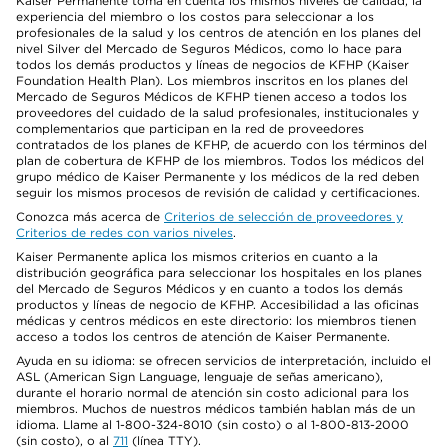
Kaiser Permanente toma en cuenta los mismos niveles de calidad, la
experiencia del miembro o los costos para seleccionar a los
profesionales de la salud y los centros de atención en los planes del
nivel Silver del Mercado de Seguros Médicos, como lo hace para
todos los demás productos y líneas de negocios de KFHP (Kaiser
Foundation Health Plan). Los miembros inscritos en los planes del
Mercado de Seguros Médicos de KFHP tienen acceso a todos los
proveedores del cuidado de la salud profesionales, institucionales y
complementarios que participan en la red de proveedores
contratados de los planes de KFHP, de acuerdo con los términos del
plan de cobertura de KFHP de los miembros. Todos los médicos del
grupo médico de Kaiser Permanente y los médicos de la red deben
seguir los mismos procesos de revisión de calidad y certificaciones.
Conozca más acerca de
Criterios de selección de proveedores y
Criterios de redes con varios niveles
.
Kaiser Permanente aplica los mismos criterios en cuanto a la
distribución geográfica para seleccionar los hospitales en los planes
del Mercado de Seguros Médicos y en cuanto a todos los demás
productos y líneas de negocio de KFHP. Accesibilidad a las oficinas
médicas y centros médicos en este directorio: los miembros tienen
acceso a todos los centros de atención de Kaiser Permanente.
Ayuda en su idioma: se ofrecen servicios de interpretación, incluido el
ASL (American Sign Language, lenguaje de señas americano),
durante el horario normal de atención sin costo adicional para los
miembros. Muchos de nuestros médicos también hablan más de un
idioma. Llame al 1-800-324-8010 (sin costo) o al 1-800-813-2000
(sin costo), o al
711
(línea TTY).