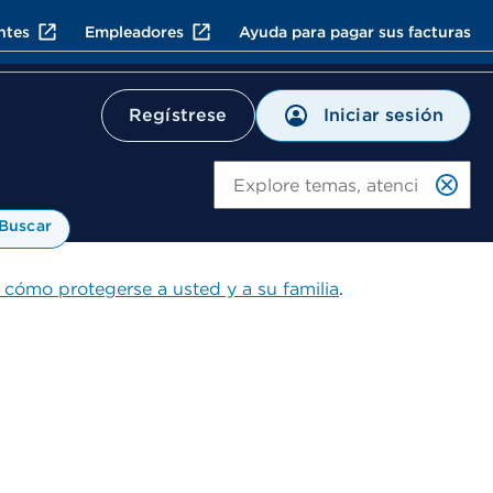
ntes
Empleadores
Ayuda para pagar sus facturas
Iniciar sesión
Regístrese
Bu
Buscar
 cómo protegerse a usted y a su familia
.