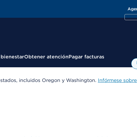
Age
 bienestar
Obtener atención
Pagar facturas
estados, incluidos Oregon y Washington.
Infórmese sobre