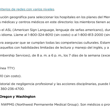
iterios de redes con varios niveles
.
ribución geográfica para seleccionar los hospitales en los planes del 
as médicas y centros médicos en este directorio: los miembros tienen 
do el ASL (American Sign Language, lenguaje de señas americano), dura
ioma. Llame al 1-800-324-8010 (sin costo) o al 1-800-813-2000 (sin 
ra asegurar que se cumplan todas las competencias culturales. Estam
uellos con habilidades limitadas de lectura y manejo del inglés, y a 
rship Services), de 8 a. m. a 6 p. m., los 7 días de la semana (except
ínea TTY)
0 (sin costo).
storial de negligencia profesional y las acciones disciplinarias, puede 
l 360-236-4700.
n Oregon y Washington
el NWPMG (Northwest Permanente Medical Group). Son médicos o prove