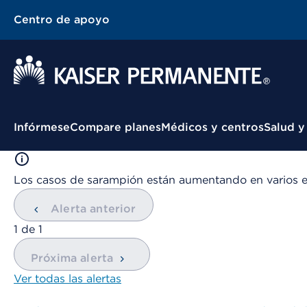
Centro de apoyo
Menú contextual
Infórmese
Compare planes
Médicos y centros
Salud y
Los casos de sarampión están aumentando en varios 
Alerta anterior
mostrando
1
de
1
Próxima alerta
Ver todas las alertas