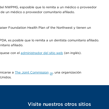
 del NWPMG, esposible que lo remita a un médico o proveedor
o de un médico o proveedor comunitario afiliado.
aiser Foundation Health Plan of the Northwest y tienen un
DA, es posible que lo remita a un dentista comunitario afiliado.
tario afiliado.
níquese con el
administrador del sitio web
(en inglés).
unicarse a
The Joint Commission
, una organización
 Unidos.
s
Visite nuestros otros sitios