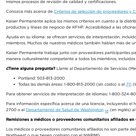
mismos procesos de revisión de calidad y certificaciones.
Conozca más acerca de
Criterios de selección de proveedores y Cr
Kaiser Permanente aplica los mismos criterios en cuanto a la dist
productos y líneas de negocio de KFHP. Accesibilidad a las oficin
Ayuda en su idioma: se ofrecen servicios de interpretación, inclui
miembros. Muchos de nuestros médicos también hablan más de un id
Kaiser Permanente trabaja junto con proveedores participantes pa
manera culturalmente competente a todos los miembros, incluidos aq
¿Tiene alguna pregunta?
Llame al Departamento de Servicios (Membe
Portland: 503-813-2000
Todas las demás áreas: 1-800-813-2000 (sin costo) o al
711
(l
Para obtener servicios de interpretación de idiomas: 1-800-324-801
Para información específica acerca de una licencia, incluyendo el hi
2700 o al
Departamento de Salud de Washington
(en inglés) a
Remisiones a médicos o proveedores comunitarios afiliados e
Los médicos o proveedores comunitarios afiliados no son parte d
Northwest o que tienen contrato con el NWPMG.