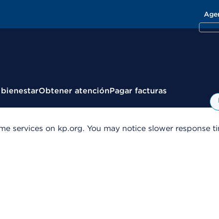
Age
 bienestar
Obtener atención
Pagar facturas
me services on kp.org. You may notice slower response tim