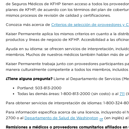
de Seguros Médicos de KFHP tienen acceso a todos los proveedores
planes de KFHP, de acuerdo con los términos del plan de cobertu
mismos procesos de revisión de calidad y certificaciones.
Conozca más acerca de
Criterios de selección de proveedores y Cr
Kaiser Permanente aplica los mismos criterios en cuanto a la dist
productos y líneas de negocio de KFHP. Accesibilidad a las oficin
Ayuda en su idioma: se ofrecen servicios de interpretación, inclui
miembros. Muchos de nuestros médicos también hablan más de un id
Kaiser Permanente trabaja junto con proveedores participantes pa
manera culturalmente competente a todos los miembros, incluidos aq
¿Tiene alguna pregunta?
Llame al Departamento de Servicios (Membe
Portland: 503-813-2000
Todas las demás áreas: 1-800-813-2000 (sin costo) o al
711
(l
Para obtener servicios de interpretación de idiomas: 1-800-324-801
Para información específica acerca de una licencia, incluyendo el hi
2700 o al
Departamento de Salud de Washington
(en inglés) a
Remisiones a médicos o proveedores comunitarios afiliados e