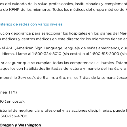
 del cuidado de la salud profesionales, institucionales y complement
ra de KFHP de los miembros. Todos los médicos del grupo médico de K
iterios de redes con varios niveles
.
ribución geográfica para seleccionar los hospitales en los planes del 
as médicas y centros médicos en este directorio: los miembros tienen 
do el ASL (American Sign Language, lenguaje de señas americano), dura
ioma. Llame al 1-800-324-8010 (sin costo) o al 1-800-813-2000 (sin 
ra asegurar que se cumplan todas las competencias culturales. Estam
uellos con habilidades limitadas de lectura y manejo del inglés, y a 
rship Services), de 8 a. m. a 6 p. m., los 7 días de la semana (except
ínea TTY)
0 (sin costo).
storial de negligencia profesional y las acciones disciplinarias, puede 
l 360-236-4700.
n Oregon y Washington