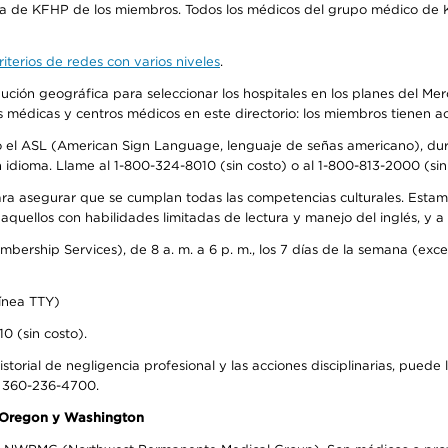
ra de KFHP de los miembros. Todos los médicos del grupo médico de K
iterios de redes con varios niveles
.
ribución geográfica para seleccionar los hospitales en los planes del 
as médicas y centros médicos en este directorio: los miembros tienen 
do el ASL (American Sign Language, lenguaje de señas americano), dura
ioma. Llame al 1-800-324-8010 (sin costo) o al 1-800-813-2000 (sin 
ra asegurar que se cumplan todas las competencias culturales. Estam
uellos con habilidades limitadas de lectura y manejo del inglés, y a 
rship Services), de 8 a. m. a 6 p. m., los 7 días de la semana (except
ínea TTY)
0 (sin costo).
storial de negligencia profesional y las acciones disciplinarias, puede 
l 360-236-4700.
n Oregon y Washington