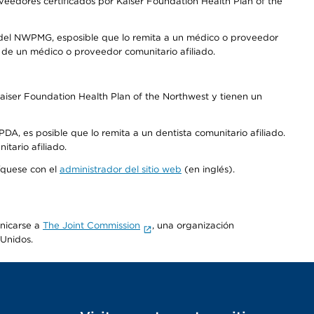
edores certificados por Kaiser Foundation Health Plan of the
 del NWPMG, esposible que lo remita a un médico o proveedor
o de un médico o proveedor comunitario afiliado.
aiser Foundation Health Plan of the Northwest y tienen un
DA, es posible que lo remita a un dentista comunitario afiliado.
tario afiliado.
níquese con el
administrador del sitio web
(en inglés).
unicarse a
The Joint Commission
, una organización
 Unidos.