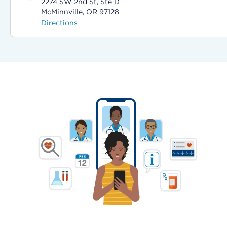
2274 SW 2nd St, Ste D
McMinnville, OR 97128
Directions