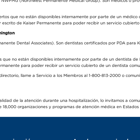
el NWPMG (Northwest Permanente Medical Group). Son médicos o prove
ertos que no están disponibles internamente por parte de un médico
r escrito de Kaiser Permanente para poder recibir un servicio cubiert
hington
anente Dental Associates). Son dentistas certificados por PDA para K
s que no están disponibles internamente por parte de un dentista de P
manente para poder recibir un servicio cubierto de un dentista comuni
 directorio, llame a Servicio a los Miembros al 1-800-813-2000 o comu
alidad de la atención durante una hospitalización, lo invitamos a com
s de 18,000 organizaciones y programas de atención médica en Estados