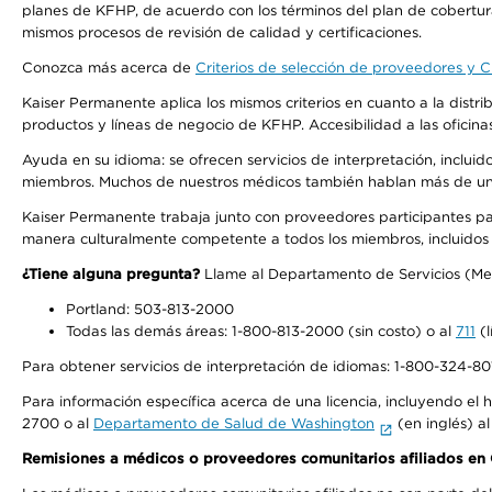
planes de KFHP, de acuerdo con los términos del plan de cobertu
mismos procesos de revisión de calidad y certificaciones.
Conozca más acerca de
Criterios de selección de proveedores y Cr
Kaiser Permanente aplica los mismos criterios en cuanto a la dist
productos y líneas de negocio de KFHP. Accesibilidad a las oficin
Ayuda en su idioma: se ofrecen servicios de interpretación, inclui
miembros. Muchos de nuestros médicos también hablan más de un id
Kaiser Permanente trabaja junto con proveedores participantes pa
manera culturalmente competente a todos los miembros, incluidos aq
¿Tiene alguna pregunta?
Llame al Departamento de Servicios (Membe
Portland: 503-813-2000
Todas las demás áreas: 1-800-813-2000 (sin costo) o al
711
(l
Para obtener servicios de interpretación de idiomas: 1-800-324-801
Para información específica acerca de una licencia, incluyendo el hi
2700 o al
Departamento de Salud de Washington
(en inglés) a
Remisiones a médicos o proveedores comunitarios afiliados e