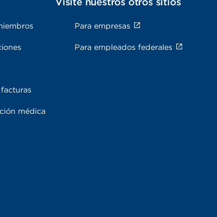
s
Visite nuestros otros sitios
miembros
Para empresas
ciones
Para empleados federales
facturas
ación médica