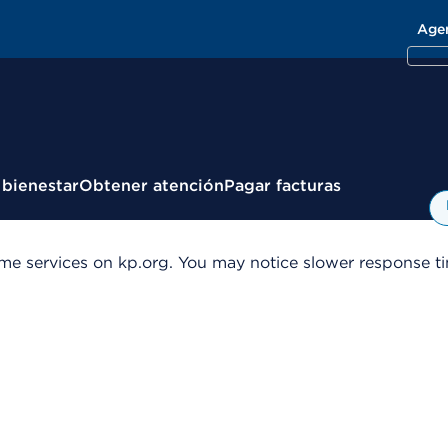
Age
 bienestar
Obtener atención
Pagar facturas
me services on kp.org. You may notice slower response tim