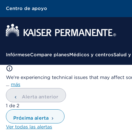
Centro de apoyo
Menú contextual
Infórmese
Compare planes
Médicos y centros
Salud y
We're experiencing technical issues that may affect so
…
más
Alerta anterior
mostrando
1
de
2
Próxima alerta
Ver todas las alertas