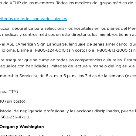
ra de KFHP de los miembros. Todos los médicos del grupo médico de K
iterios de redes con varios niveles
.
ribución geográfica para seleccionar los hospitales en los planes del 
as médicas y centros médicos en este directorio: los miembros tienen 
do el ASL (American Sign Language, lenguaje de señas americano), dura
ioma. Llame al 1-800-324-8010 (sin costo) o al 1-800-813-2000 (sin 
ra asegurar que se cumplan todas las competencias culturales. Estam
uellos con habilidades limitadas de lectura y manejo del inglés, y a 
rship Services), de 8 a. m. a 6 p. m., los 7 días de la semana (except
ínea TTY)
0 (sin costo).
storial de negligencia profesional y las acciones disciplinarias, puede 
l 360-236-4700.
n Oregon y Washington