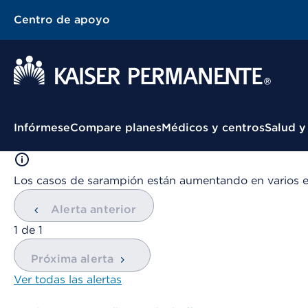
Centro de apoyo
Menú contextual
Infórmese
Compare planes
Médicos y centros
Salud y
Los casos de sarampión están aumentando en varios 
Alerta anterior
mostrando
1
de
1
Próxima alerta
Ver todas las alertas