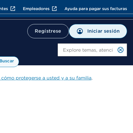
ntes
Empleadores
Ayuda para pagar sus facturas
Iniciar sesión
Regístrese
Bu
Buscar
 cómo protegerse a usted y a su familia
.