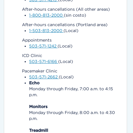
After-hours cancellations (All other areas)
1-800-813-2000
(sin costo)
After-hours cancellations (Portland area)
1-503-813-2000
(Local)
Appointments
503-571-1242
(Local)
ICD Clinic
503-571-6166
(Local)
Pacemaker Clinic
503-571-2662
(Local)
Echo
Monday through Friday, 7:00 a.m. to 4:15
p.m.
Monitors
Monday through Friday, 8:00 a.m. to 4:30
p.m.
Treadmill