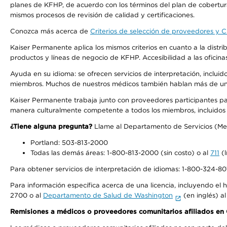
planes de KFHP, de acuerdo con los términos del plan de cobertu
mismos procesos de revisión de calidad y certificaciones.
Conozca más acerca de
Criterios de selección de proveedores y Cr
Kaiser Permanente aplica los mismos criterios en cuanto a la dist
productos y líneas de negocio de KFHP. Accesibilidad a las oficin
Ayuda en su idioma: se ofrecen servicios de interpretación, inclui
miembros. Muchos de nuestros médicos también hablan más de un id
Kaiser Permanente trabaja junto con proveedores participantes pa
manera culturalmente competente a todos los miembros, incluidos aq
¿Tiene alguna pregunta?
Llame al Departamento de Servicios (Membe
Portland: 503-813-2000
Todas las demás áreas: 1-800-813-2000 (sin costo) o al
711
(l
Para obtener servicios de interpretación de idiomas: 1-800-324-801
Para información específica acerca de una licencia, incluyendo el hi
2700 o al
Departamento de Salud de Washington
(en inglés) a
Remisiones a médicos o proveedores comunitarios afiliados e