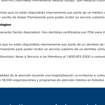
el NWPMG (Northwest Permanente Medical Group). Son médicos o prove
ertos que no están disponibles internamente por parte de un médico
r escrito de Kaiser Permanente para poder recibir un servicio cubiert
hington
anente Dental Associates). Son dentistas certificados por PDA para K
s que no están disponibles internamente por parte de un dentista de P
manente para poder recibir un servicio cubierto de un dentista comuni
 directorio, llame a Servicio a los Miembros al 1-800-813-2000 o comu
alidad de la atención durante una hospitalización, lo invitamos a com
s de 18,000 organizaciones y programas de atención médica en Estados