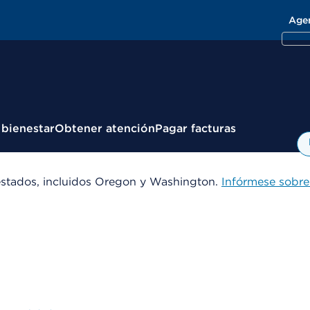
Age
 bienestar
Obtener atención
Pagar facturas
estados, incluidos Oregon y Washington.
Infórmese sobre