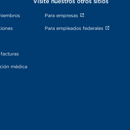
s
Visite nuestros otros sitios
miembros
Para empresas
ciones
Para empleados federales
facturas
ación médica