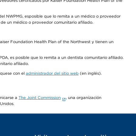
edores certificados por Kaiser Foundation Health Plan of the
 del NWPMG, esposible que lo remita a un médico o proveedor
o de un médico o proveedor comunitario afiliado.
aiser Foundation Health Plan of the Northwest y tienen un
DA, es posible que lo remita a un dentista comunitario afiliado.
tario afiliado.
níquese con el
administrador del sitio web
(en inglés).
unicarse a
The Joint Commission
, una organización
 Unidos.