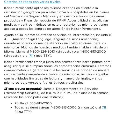
Criterios de redes con varios niveles
.
Kaiser Permanente aplica los mismos criterios en cuanto a la
distribución geográfica para seleccionar los hospitales en los planes
del Mercado de Seguros Médicos y en cuanto a todos los demás
productos y líneas de negocio de KFHP. Accesibilidad a las oficinas
médicas y centros médicos en este directorio: los miembros tienen
acceso a todos los centros de atención de Kaiser Permanente.
Ayuda en su idioma: se ofrecen servicios de interpretación, incluido el
ASL (American Sign Language, lenguaje de señas americano),
durante el horario normal de atención sin costo adicional para los
miembros. Muchos de nuestros médicos también hablan más de un
idioma. Llame al 1-800-324-8010 (sin costo) o al 1-800-813-2000
(sin costo), o al
711
(línea TTY).
Kaiser Permanente trabaja junto con proveedores participantes para
asegurar que se cumplan todas las competencias culturales. Estamos
comprometidos a garantizar que los servicios se brinden de manera
culturalmente competente a todos los miembros, incluidos aquellos
con habilidades limitadas de lectura y manejo del inglés, y a los
miembros de diversos orígenes étnicos y culturales.
¿Tiene alguna pregunta?
Llame al Departamento de Servicios
(Membership Services), de 8 a. m. a 6 p. m., los 7 días de la semana
(excepto los principales días festivos).
Portland: 503-813-2000
Todas las demás áreas: 1-800-813-2000 (sin costo) o al
711
(línea TTY)