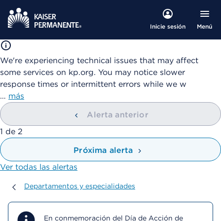
Menú
Inicie sesión
We're experiencing technical issues that may affect
some services on kp.org. You may notice slower
response times or intermittent errors while we w
…
más
Alerta anterior
mostrando
1
de
2
Próxima alerta
Ver todas las alertas
Departamentos y especialidades
Departamentos y especialidades
En conmemoración del Día de Acción de