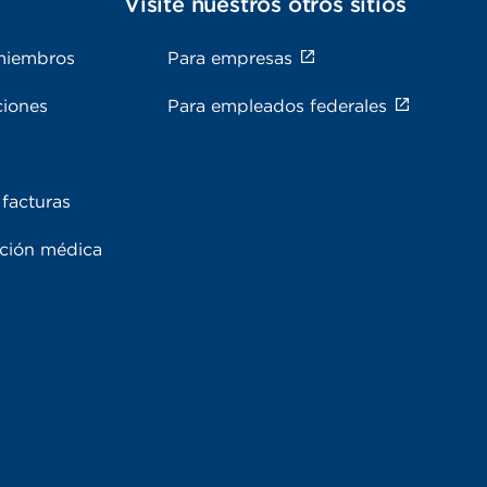
s
Visite nuestros otros sitios
miembros
Para empresas
ciones
Para empleados federales
facturas
ación médica