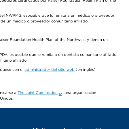
edores certificados por Kaiser Foundation Health Plan of the
 del NWPMG, esposible que lo remita a un médico o proveedor
o de un médico o proveedor comunitario afiliado.
aiser Foundation Health Plan of the Northwest y tienen un
DA, es posible que lo remita a un dentista comunitario afiliado.
tario afiliado.
níquese con el
administrador del sitio web
(en inglés).
unicarse a
The Joint Commission
, una organización
 Unidos.