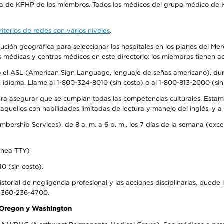
ra de KFHP de los miembros. Todos los médicos del grupo médico de K
iterios de redes con varios niveles
.
ribución geográfica para seleccionar los hospitales en los planes del 
as médicas y centros médicos en este directorio: los miembros tienen 
do el ASL (American Sign Language, lenguaje de señas americano), dura
ioma. Llame al 1-800-324-8010 (sin costo) o al 1-800-813-2000 (sin 
ra asegurar que se cumplan todas las competencias culturales. Estam
uellos con habilidades limitadas de lectura y manejo del inglés, y a 
rship Services), de 8 a. m. a 6 p. m., los 7 días de la semana (except
ínea TTY)
0 (sin costo).
storial de negligencia profesional y las acciones disciplinarias, puede 
l 360-236-4700.
n Oregon y Washington