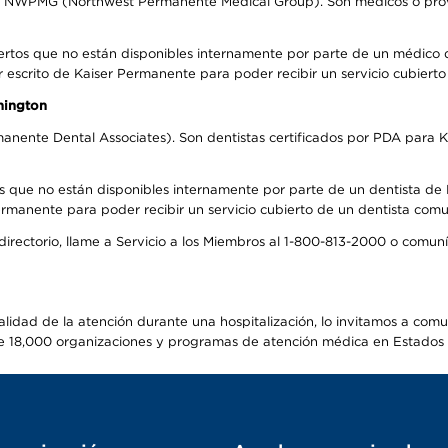
el NWPMG (Northwest Permanente Medical Group). Son médicos o prove
ertos que no están disponibles internamente por parte de un médico
r escrito de Kaiser Permanente para poder recibir un servicio cubiert
hington
anente Dental Associates). Son dentistas certificados por PDA para K
s que no están disponibles internamente por parte de un dentista de P
manente para poder recibir un servicio cubierto de un dentista comuni
 directorio, llame a Servicio a los Miembros al 1-800-813-2000 o comu
alidad de la atención durante una hospitalización, lo invitamos a com
s de 18,000 organizaciones y programas de atención médica en Estados