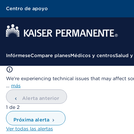
Centro de apoyo
Menú contextual
Infórmese
Compare planes
Médicos y centros
Salud y
We're experiencing technical issues that may affect so
…
más
Alerta anterior
mostrando
1
de
2
Próxima alerta
Ver todas las alertas