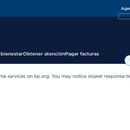
Age
 bienestar
Obtener atención
Pagar facturas
me services on kp.org. You may notice slower response tim