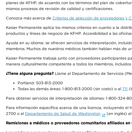
planes de KFHP, de acuerdo con los términos del plan de cobertu
mismos procesos de revisión de calidad y certificaciones.
Conozca más acerca de
Criterios de selección de proveedores y Cr
Kaiser Permanente aplica los mismos criterios en cuanto a la dist
productos y líneas de negocio de KFHP. Accesibilidad a las oficin
Ayuda en su idioma: se ofrecen servicios de interpretación, inclui
miembros. Muchos de nuestros médicos también hablan más de un id
Kaiser Permanente trabaja junto con proveedores participantes pa
manera culturalmente competente a todos los miembros, incluidos aq
¿Tiene alguna pregunta?
Llame al Departamento de Servicios (Membe
Portland: 503-813-2000
Todas las demás áreas: 1-800-813-2000 (sin costo) o al
711
(l
Para obtener servicios de interpretación de idiomas: 1-800-324-801
Para información específica acerca de una licencia, incluyendo el hi
2700 o al
Departamento de Salud de Washington
(en inglés) a
Remisiones a médicos o proveedores comunitarios afiliados e