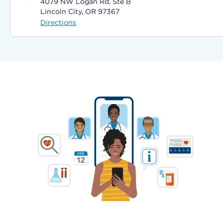
4079 NW Logan Rd, Ste B
Lincoln City, OR 97367
Directions