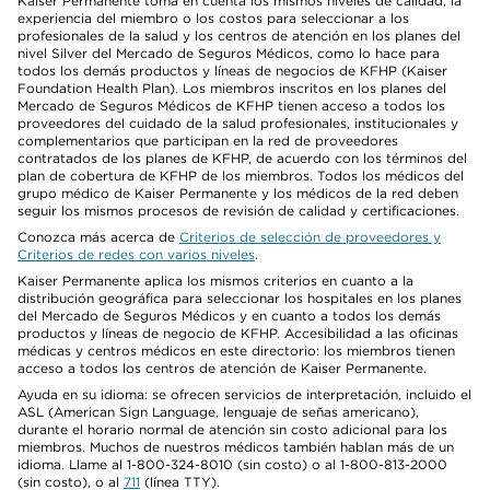
Kaiser Permanente toma en cuenta los mismos niveles de calidad, la
experiencia del miembro o los costos para seleccionar a los
profesionales de la salud y los centros de atención en los planes del
nivel Silver del Mercado de Seguros Médicos, como lo hace para
todos los demás productos y líneas de negocios de KFHP (Kaiser
Foundation Health Plan). Los miembros inscritos en los planes del
Mercado de Seguros Médicos de KFHP tienen acceso a todos los
proveedores del cuidado de la salud profesionales, institucionales y
complementarios que participan en la red de proveedores
contratados de los planes de KFHP, de acuerdo con los términos del
plan de cobertura de KFHP de los miembros. Todos los médicos del
grupo médico de Kaiser Permanente y los médicos de la red deben
seguir los mismos procesos de revisión de calidad y certificaciones.
Conozca más acerca de
Criterios de selección de proveedores y
Criterios de redes con varios niveles
.
Kaiser Permanente aplica los mismos criterios en cuanto a la
distribución geográfica para seleccionar los hospitales en los planes
del Mercado de Seguros Médicos y en cuanto a todos los demás
productos y líneas de negocio de KFHP. Accesibilidad a las oficinas
médicas y centros médicos en este directorio: los miembros tienen
acceso a todos los centros de atención de Kaiser Permanente.
Ayuda en su idioma: se ofrecen servicios de interpretación, incluido el
ASL (American Sign Language, lenguaje de señas americano),
durante el horario normal de atención sin costo adicional para los
miembros. Muchos de nuestros médicos también hablan más de un
idioma. Llame al 1-800-324-8010 (sin costo) o al 1-800-813-2000
(sin costo), o al
711
(línea TTY).