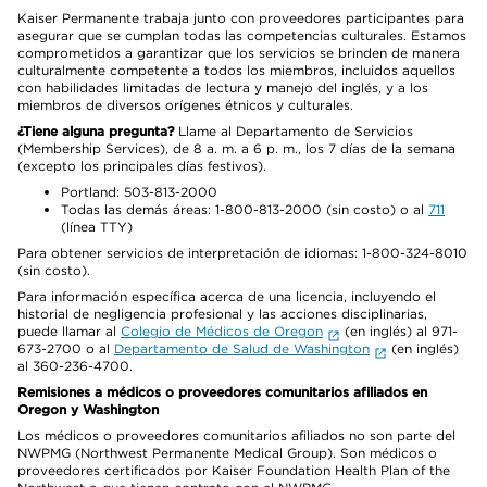
Kaiser Permanente trabaja junto con proveedores participantes para
asegurar que se cumplan todas las competencias culturales. Estamos
comprometidos a garantizar que los servicios se brinden de manera
culturalmente competente a todos los miembros, incluidos aquellos
con habilidades limitadas de lectura y manejo del inglés, y a los
miembros de diversos orígenes étnicos y culturales.
¿Tiene alguna pregunta?
Llame al Departamento de Servicios
(Membership Services), de 8 a. m. a 6 p. m., los 7 días de la semana
(excepto los principales días festivos).
Portland: 503-813-2000
Todas las demás áreas: 1-800-813-2000 (sin costo) o al
711
(línea TTY)
Para obtener servicios de interpretación de idiomas: 1-800-324-8010
(sin costo).
Para información específica acerca de una licencia, incluyendo el
historial de negligencia profesional y las acciones disciplinarias,
puede llamar al
Colegio de Médicos de Oregon
(en inglés) al 971-
673-2700 o al
Departamento de Salud de Washington
(en inglés)
al 360-236-4700.
Remisiones a médicos o proveedores comunitarios afiliados en
Oregon y Washington
Los médicos o proveedores comunitarios afiliados no son parte del
NWPMG (Northwest Permanente Medical Group). Son médicos o
proveedores certificados por Kaiser Foundation Health Plan of the