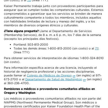
(sin costo), o al
711
(línea TTY).
Kaiser Permanente trabaja junto con proveedores participantes para
asegurar que se cumplan todas las competencias culturales. Estamos
comprometidos a garantizar que los servicios se brinden de manera
culturalmente competente a todos los miembros, incluidos aquellos
con habilidades limitadas de lectura y manejo del inglés, y a los
miembros de diversos orígenes étnicos y culturales.
¿Tiene alguna pregunta?
Llame al Departamento de Servicios
(Membership Services), de 8 a. m. a 6 p. m., los 7 días de la semana
(excepto los principales días festivos).
Portland: 503-813-2000
Todas las demás áreas: 1-800-813-2000 (sin costo) o al
711
(línea TTY)
Para obtener servicios de interpretación de idiomas: 1-800-324-8010
(sin costo).
Para información específica acerca de una licencia, incluyendo el
historial de negligencia profesional y las acciones disciplinarias,
puede llamar al
Colegio de Médicos de Oregon
(en inglés) al 971-
673-2700 o al
Departamento de Salud de Washington
(en inglés)
al 360-236-4700.
Remisiones a médicos o proveedores comunitarios afiliados en
Oregon y Washington
Los médicos o proveedores comunitarios afiliados no son parte del
NWPMG (Northwest Permanente Medical Group). Son médicos o
proveedores certificados por Kaiser Foundation Health Plan of the