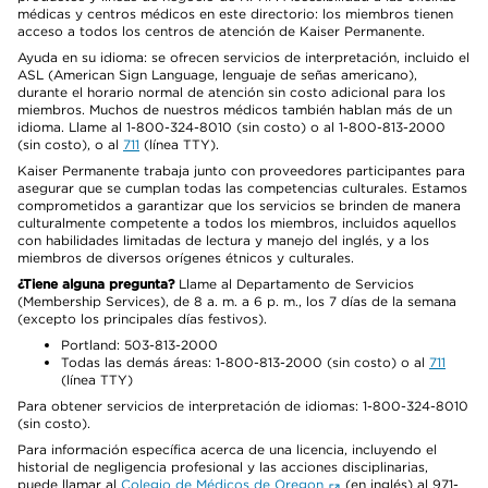
médicas y centros médicos en este directorio: los miembros tienen
acceso a todos los centros de atención de Kaiser Permanente.
Ayuda en su idioma: se ofrecen servicios de interpretación, incluido el
ASL (American Sign Language, lenguaje de señas americano),
durante el horario normal de atención sin costo adicional para los
miembros. Muchos de nuestros médicos también hablan más de un
idioma. Llame al 1-800-324-8010 (sin costo) o al 1-800-813-2000
(sin costo), o al
711
(línea TTY).
Kaiser Permanente trabaja junto con proveedores participantes para
asegurar que se cumplan todas las competencias culturales. Estamos
comprometidos a garantizar que los servicios se brinden de manera
culturalmente competente a todos los miembros, incluidos aquellos
con habilidades limitadas de lectura y manejo del inglés, y a los
miembros de diversos orígenes étnicos y culturales.
¿Tiene alguna pregunta?
Llame al Departamento de Servicios
(Membership Services), de 8 a. m. a 6 p. m., los 7 días de la semana
(excepto los principales días festivos).
Portland: 503-813-2000
Todas las demás áreas: 1-800-813-2000 (sin costo) o al
711
(línea TTY)
Para obtener servicios de interpretación de idiomas: 1-800-324-8010
(sin costo).
Para información específica acerca de una licencia, incluyendo el
historial de negligencia profesional y las acciones disciplinarias,
puede llamar al
Colegio de Médicos de Oregon
(en inglés) al 971-