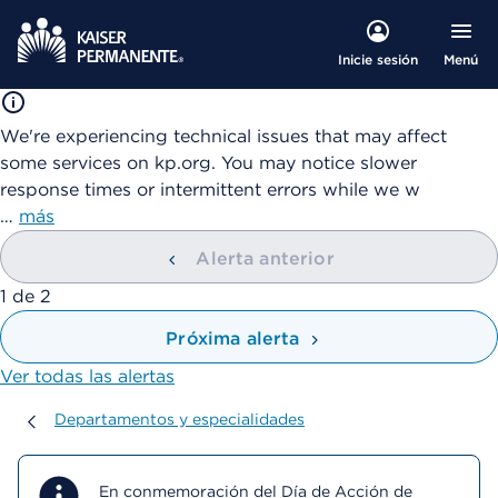
Menú
Inicie sesión
We're experiencing technical issues that may affect
some services on kp.org. You may notice slower
response times or intermittent errors while we w
…
más
Alerta anterior
mostrando
1
de
2
Próxima alerta
Ver todas las alertas
Departamentos y especialidades
Departamentos y especialidades
En conmemoración del Día de Acción de