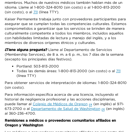
miembros. Muchos de nuestros médicos también hablan más de un
idioma. Llame al 1-800-324-8010 (sin costo) o al 1-800-813-2000
(sin costo), o al
711
(línea TTY).
Kaiser Permanente trabaja junto con proveedores participantes para
asegurar que se cumplan todas las competencias culturales. Estamos
comprometidos a garantizar que los servicios se brinden de manera
culturalmente competente a todos los miembros, incluidos aquellos
con habilidades limitadas de lectura y manejo del inglés, y a los
miembros de diversos orígenes étnicos y culturales.
¿Tiene alguna pregunta?
Llame al Departamento de Servicios
(Membership Services), de 8 a. m. a 6 p. m., los 7 días de la semana
(excepto los principales días festivos).
Portland: 503-813-2000
Todas las demás áreas: 1-800-813-2000 (sin costo) o al
711
(línea TTY)
Para obtener servicios de interpretación de idiomas: 1-800-324-8010
(sin costo).
Para información específica acerca de una licencia, incluyendo el
historial de negligencia profesional y las acciones disciplinarias,
puede llamar al
Colegio de Médicos de Oregon
(en inglés) al 971-
673-2700 o al
Departamento de Salud de Washington
(en inglés)
al 360-236-4700.
Remisiones a médicos o proveedores comunitarios afiliados en
Oregon y Washington