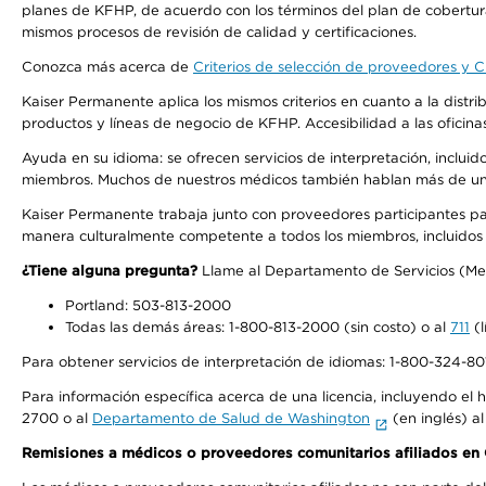
planes de KFHP, de acuerdo con los términos del plan de cobertu
mismos procesos de revisión de calidad y certificaciones.
Conozca más acerca de
Criterios de selección de proveedores y Cr
Kaiser Permanente aplica los mismos criterios en cuanto a la dist
productos y líneas de negocio de KFHP. Accesibilidad a las oficin
Ayuda en su idioma: se ofrecen servicios de interpretación, inclui
miembros. Muchos de nuestros médicos también hablan más de un id
Kaiser Permanente trabaja junto con proveedores participantes pa
manera culturalmente competente a todos los miembros, incluidos aq
¿Tiene alguna pregunta?
Llame al Departamento de Servicios (Membe
Portland: 503-813-2000
Todas las demás áreas: 1-800-813-2000 (sin costo) o al
711
(l
Para obtener servicios de interpretación de idiomas: 1-800-324-801
Para información específica acerca de una licencia, incluyendo el hi
2700 o al
Departamento de Salud de Washington
(en inglés) a
Remisiones a médicos o proveedores comunitarios afiliados e