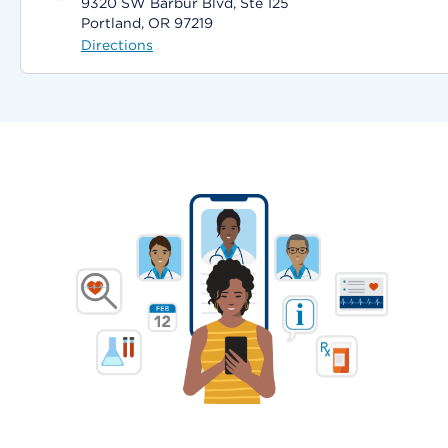
9320 SW Barbur Blvd, Ste 125
Portland, OR 97219
Directions