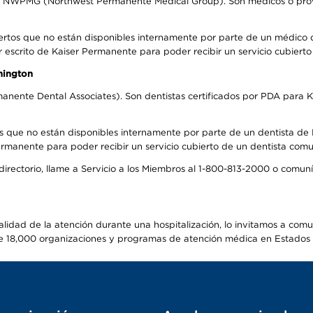
el NWPMG (Northwest Permanente Medical Group). Son médicos o prove
ertos que no están disponibles internamente por parte de un médico
r escrito de Kaiser Permanente para poder recibir un servicio cubiert
hington
anente Dental Associates). Son dentistas certificados por PDA para K
s que no están disponibles internamente por parte de un dentista de P
manente para poder recibir un servicio cubierto de un dentista comuni
 directorio, llame a Servicio a los Miembros al 1-800-813-2000 o comu
alidad de la atención durante una hospitalización, lo invitamos a com
s de 18,000 organizaciones y programas de atención médica en Estados