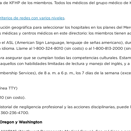
ra de KFHP de los miembros. Todos los médicos del grupo médico de K
iterios de redes con varios niveles
.
ribución geográfica para seleccionar los hospitales en los planes del 
as médicas y centros médicos en este directorio: los miembros tienen 
do el ASL (American Sign Language, lenguaje de señas americano), dura
ioma. Llame al 1-800-324-8010 (sin costo) o al 1-800-813-2000 (sin 
ra asegurar que se cumplan todas las competencias culturales. Estam
uellos con habilidades limitadas de lectura y manejo del inglés, y a 
rship Services), de 8 a. m. a 6 p. m., los 7 días de la semana (except
ínea TTY)
0 (sin costo).
storial de negligencia profesional y las acciones disciplinarias, puede 
l 360-236-4700.
n Oregon y Washington