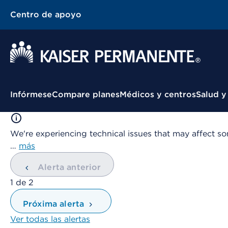
Centro de apoyo
Menú contextual
Infórmese
Compare planes
Médicos y centros
Salud y
We're experiencing technical issues that may affect so
…
más
Alerta anterior
mostrando
1
de
2
Próxima alerta
Ver todas las alertas