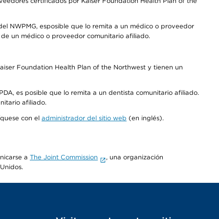
edores certificados por Kaiser Foundation Health Plan of the
 del NWPMG, esposible que lo remita a un médico o proveedor
o de un médico o proveedor comunitario afiliado.
aiser Foundation Health Plan of the Northwest y tienen un
DA, es posible que lo remita a un dentista comunitario afiliado.
tario afiliado.
níquese con el
administrador del sitio web
(en inglés).
unicarse a
The Joint Commission
, una organización
 Unidos.