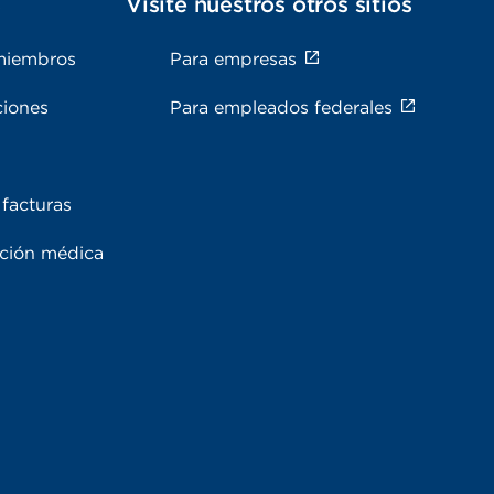
s
Visite nuestros otros sitios
miembros
Para empresas
ciones
Para empleados federales
facturas
ación médica