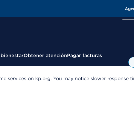
Age
 bienestar
Obtener atención
Pagar facturas
me services on kp.org. You may notice slower response tim