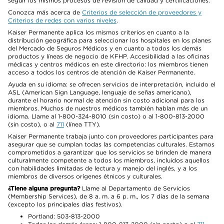
seguir los mismos procesos de revisión de calidad y certificaciones.
Conozca más acerca de
Criterios de selección de proveedores y
Criterios de redes con varios niveles
.
Kaiser Permanente aplica los mismos criterios en cuanto a la
distribución geográfica para seleccionar los hospitales en los planes
del Mercado de Seguros Médicos y en cuanto a todos los demás
productos y líneas de negocio de KFHP. Accesibilidad a las oficinas
médicas y centros médicos en este directorio: los miembros tienen
acceso a todos los centros de atención de Kaiser Permanente.
Ayuda en su idioma: se ofrecen servicios de interpretación, incluido el
ASL (American Sign Language, lenguaje de señas americano),
durante el horario normal de atención sin costo adicional para los
miembros. Muchos de nuestros médicos también hablan más de un
idioma. Llame al 1-800-324-8010 (sin costo) o al 1-800-813-2000
(sin costo), o al
711
(línea TTY).
Kaiser Permanente trabaja junto con proveedores participantes para
asegurar que se cumplan todas las competencias culturales. Estamos
comprometidos a garantizar que los servicios se brinden de manera
culturalmente competente a todos los miembros, incluidos aquellos
con habilidades limitadas de lectura y manejo del inglés, y a los
miembros de diversos orígenes étnicos y culturales.
¿Tiene alguna pregunta?
Llame al Departamento de Servicios
(Membership Services), de 8 a. m. a 6 p. m., los 7 días de la semana
(excepto los principales días festivos).
Portland: 503-813-2000