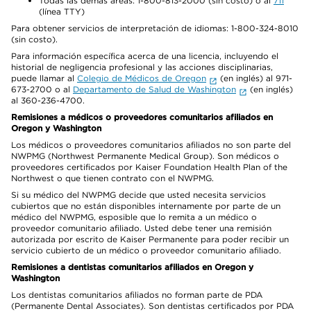
Todas las demás áreas: 1-800-813-2000 (sin costo) o al
711
(línea TTY)
Para obtener servicios de interpretación de idiomas: 1-800-324-8010
(sin costo).
Para información específica acerca de una licencia, incluyendo el
historial de negligencia profesional y las acciones disciplinarias,
puede llamar al
Colegio de Médicos de Oregon
(en inglés) al 971-
673-2700 o al
Departamento de Salud de Washington
(en inglés)
al 360-236-4700.
Remisiones a médicos o proveedores comunitarios afiliados en
Oregon y Washington
Los médicos o proveedores comunitarios afiliados no son parte del
NWPMG (Northwest Permanente Medical Group). Son médicos o
proveedores certificados por Kaiser Foundation Health Plan of the
Northwest o que tienen contrato con el NWPMG.
Si su médico del NWPMG decide que usted necesita servicios
cubiertos que no están disponibles internamente por parte de un
médico del NWPMG, esposible que lo remita a un médico o
proveedor comunitario afiliado. Usted debe tener una remisión
autorizada por escrito de Kaiser Permanente para poder recibir un
servicio cubierto de un médico o proveedor comunitario afiliado.
Remisiones a dentistas comunitarios afiliados en Oregon y
Washington
Los dentistas comunitarios afiliados no forman parte de PDA
(Permanente Dental Associates). Son dentistas certificados por PDA