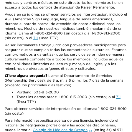
médicas y centros médicos en este directorio: los miembros tienen
acceso a todos los centros de atención de Kaiser Permanente.
Ayuda en su idioma: se ofrecen servicios de interpretación, incluido el
ASL (American Sign Language, lenguaje de señas americano),
durante el horario normal de atención sin costo adicional para los
miembros. Muchos de nuestros médicos también hablan más de un
idioma. Llame al 1-800-324-8010 (sin costo) o al 1-800-813-2000
(sin costo), o al
711
(línea TTY).
Kaiser Permanente trabaja junto con proveedores participantes para
asegurar que se cumplan todas las competencias culturales. Estamos
comprometidos a garantizar que los servicios se brinden de manera
culturalmente competente a todos los miembros, incluidos aquellos
con habilidades limitadas de lectura y manejo del inglés, y a los
miembros de diversos orígenes étnicos y culturales.
¿Tiene alguna pregunta?
Llame al Departamento de Servicios
(Membership Services), de 8 a. m. a 6 p. m., los 7 días de la semana
(excepto los principales días festivos).
Portland: 503-813-2000
Todas las demás áreas: 1-800-813-2000 (sin costo) o al
711
(línea TTY)
Para obtener servicios de interpretación de idiomas: 1-800-324-8010
(sin costo).
Para información específica acerca de una licencia, incluyendo el
historial de negligencia profesional y las acciones disciplinarias,
puede llamar al
Colegio de Médicos de Oregon
(en inglés) al 971-