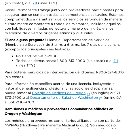
(sin costo), o al
711
(línea TTY).
Kaiser Permanente trabaja junto con proveedores participantes para
asegurar que se cumplan todas las competencias culturales. Estamos
comprometidos a garantizar que los servicios se brinden de manera
culturalmente competente a todos los miembros, incluidos aquellos
con habilidades limitadas de lectura y manejo del inglés, y a los
miembros de diversos orígenes étnicos y culturales.
¿Tiene alguna pregunta?
Llame al Departamento de Servicios
(Membership Services), de 8 a. m. a 6 p. m., los 7 días de la semana
(excepto los principales días festivos).
Portland: 503-813-2000
Todas las demás áreas: 1-800-813-2000 (sin costo) o al
711
(línea TTY)
Para obtener servicios de interpretación de idiomas: 1-800-324-8010
(sin costo).
Para información específica acerca de una licencia, incluyendo el
historial de negligencia profesional y las acciones disciplinarias,
puede llamar al
Colegio de Médicos de Oregon
(en inglés) al 971-
673-2700 o al
Departamento de Salud de Washington
(en inglés)
al 360-236-4700.
Remisiones a médicos o proveedores comunitarios afiliados en
Oregon y Washington
Los médicos o proveedores comunitarios afiliados no son parte del
NWPMG (Northwest Permanente Medical Group). Son médicos o