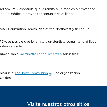
 del NWPMG, esposible que lo remita a un médico o proveedor
o de un médico o proveedor comunitario afiliado.
aiser Foundation Health Plan of the Northwest y tienen un
DA, es posible que lo remita a un dentista comunitario afiliado.
tario afiliado.
níquese con el
administrador del sitio web
(en inglés).
unicarse a
The Joint Commission
, una organización
 Unidos.
s
Visite nuestros otros sitios