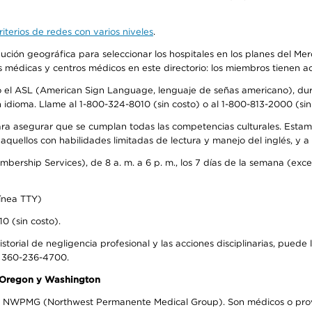
iterios de redes con varios niveles
.
ribución geográfica para seleccionar los hospitales en los planes del 
as médicas y centros médicos en este directorio: los miembros tienen 
do el ASL (American Sign Language, lenguaje de señas americano), dura
ioma. Llame al 1-800-324-8010 (sin costo) o al 1-800-813-2000 (sin 
ra asegurar que se cumplan todas las competencias culturales. Estam
uellos con habilidades limitadas de lectura y manejo del inglés, y a 
rship Services), de 8 a. m. a 6 p. m., los 7 días de la semana (except
ínea TTY)
0 (sin costo).
storial de negligencia profesional y las acciones disciplinarias, puede 
l 360-236-4700.
n Oregon y Washington
el NWPMG (Northwest Permanente Medical Group). Son médicos o prove