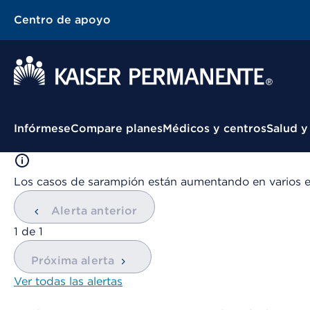
Centro de apoyo
Menú contextual
Infórmese
Compare planes
Médicos y centros
Salud y
Los casos de sarampión están aumentando en varios 
Alerta anterior
mostrando
1
de
1
Próxima alerta
Ver todas las alertas