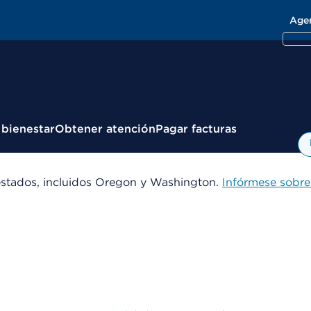
Age
 bienestar
Obtener atención
Pagar facturas
estados, incluidos Oregon y Washington.
Infórmese sobre