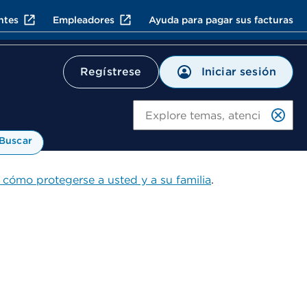
ntes
Empleadores
Ayuda para pagar sus facturas
Iniciar sesión
Regístrese
Bu
Buscar
 cómo protegerse a usted y a su familia
.