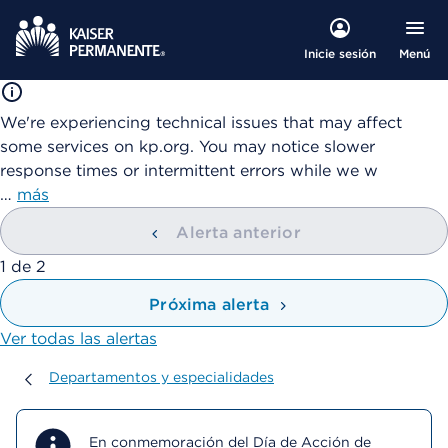
Menú
Inicie sesión
We're experiencing technical issues that may affect
some services on kp.org. You may notice slower
response times or intermittent errors while we w
…
más
Alerta anterior
mostrando
1
de
2
Próxima alerta
Ver todas las alertas
Departamentos y especialidades
Departamentos y especialidades
En conmemoración del Día de Acción de