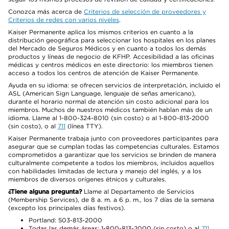
Conozca más acerca de
Criterios de selección de proveedores y
Criterios de redes con varios niveles
.
Kaiser Permanente aplica los mismos criterios en cuanto a la
distribución geográfica para seleccionar los hospitales en los planes
del Mercado de Seguros Médicos y en cuanto a todos los demás
productos y líneas de negocio de KFHP. Accesibilidad a las oficinas
médicas y centros médicos en este directorio: los miembros tienen
acceso a todos los centros de atención de Kaiser Permanente.
Ayuda en su idioma: se ofrecen servicios de interpretación, incluido el
ASL (American Sign Language, lenguaje de señas americano),
durante el horario normal de atención sin costo adicional para los
miembros. Muchos de nuestros médicos también hablan más de un
idioma. Llame al 1-800-324-8010 (sin costo) o al 1-800-813-2000
(sin costo), o al
711
(línea TTY).
Kaiser Permanente trabaja junto con proveedores participantes para
asegurar que se cumplan todas las competencias culturales. Estamos
comprometidos a garantizar que los servicios se brinden de manera
culturalmente competente a todos los miembros, incluidos aquellos
con habilidades limitadas de lectura y manejo del inglés, y a los
miembros de diversos orígenes étnicos y culturales.
¿Tiene alguna pregunta?
Llame al Departamento de Servicios
(Membership Services), de 8 a. m. a 6 p. m., los 7 días de la semana
(excepto los principales días festivos).
Portland: 503-813-2000
Todas las demás áreas: 1-800-813-2000 (sin costo) o al
711