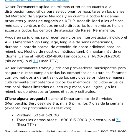
Kaiser Permanente aplica los mismos criterios en cuanto a la
distribución geográfica para seleccionar los hospitales en los planes
del Mercado de Seguros Médicos y en cuanto a todos los demás
productos y líneas de negocio de KFHP. Accesibilidad a las oficinas
médicas y centros médicos en este directorio: los miembros tienen
acceso a todos los centros de atención de Kaiser Permanente.
Ayuda en su idioma: se ofrecen servicios de interpretación, incluido el
ASL (American Sign Language, lenguaje de señas americano),
durante el horario normal de atención sin costo adicional para los
miembros. Muchos de nuestros médicos también hablan más de un
idioma. Llame al 1-800-324-8010 (sin costo) o al 1-800-813-2000
(sin costo), o al
711
(línea TTY).
Kaiser Permanente trabaja junto con proveedores participantes para
asegurar que se cumplan todas las competencias culturales. Estamos
comprometidos a garantizar que los servicios se brinden de manera
culturalmente competente a todos los miembros, incluidos aquellos
con habilidades limitadas de lectura y manejo del inglés, y a los
miembros de diversos orígenes étnicos y culturales.
¿Tiene alguna pregunta?
Llame al Departamento de Servicios
(Membership Services), de 8 a. m. a 6 p. m., los 7 días de la semana
(excepto los principales días festivos).
Portland: 503-813-2000
Todas las demás áreas: 1-800-813-2000 (sin costo) o al
711
(línea TTY)
Para obtener servicios de interpretación de idiomas: 1-800-324-8010