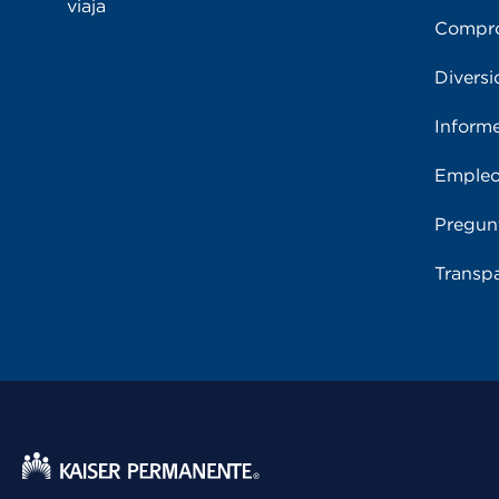
viaja
Compro
Diversi
Inform
Emple
Pregun
Transpa