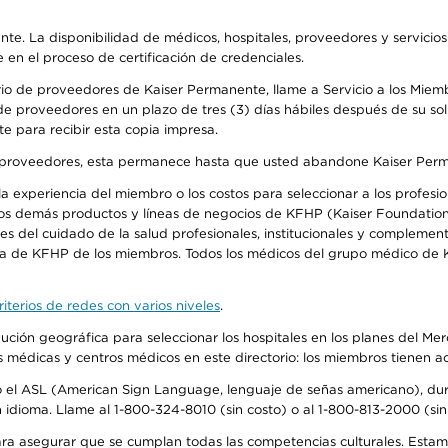
ente. La disponibilidad de médicos, hospitales, proveedores y servicio
e en el proceso de certificación de credenciales.
io de proveedores de Kaiser Permanente, llame a Servicio a los Miembro
e proveedores en un plazo de tres (3) días hábiles después de su soli
te para recibir esta copia impresa.
o de proveedores, esta permanece hasta que usted abandone Kaiser Perm
 experiencia del miembro o los costos para seleccionar a los profesiona
os demás productos y líneas de negocios de KFHP (Kaiser Foundation 
 del cuidado de la salud profesionales, institucionales y complement
ra de KFHP de los miembros. Todos los médicos del grupo médico de K
iterios de redes con varios niveles
.
ribución geográfica para seleccionar los hospitales en los planes del 
as médicas y centros médicos en este directorio: los miembros tienen 
do el ASL (American Sign Language, lenguaje de señas americano), dura
ioma. Llame al 1-800-324-8010 (sin costo) o al 1-800-813-2000 (sin 
ra asegurar que se cumplan todas las competencias culturales. Estam