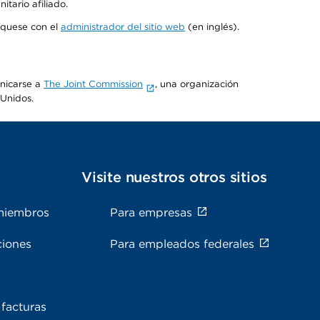
tario afiliado.
níquese con el
administrador del sitio web
(en inglés).
unicarse a
The Joint Commission
, una organización
 Unidos.
s
Visite nuestros otros sitios
miembros
Para empresas
ciones
Para empleados federales
facturas