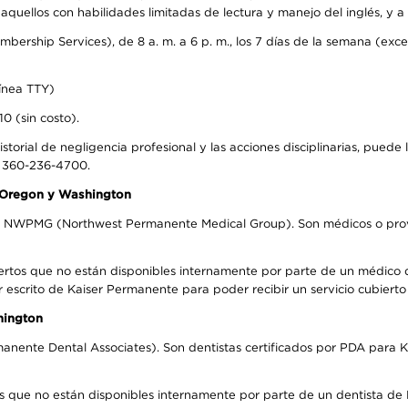
uellos con habilidades limitadas de lectura y manejo del inglés, y a 
rship Services), de 8 a. m. a 6 p. m., los 7 días de la semana (except
ínea TTY)
0 (sin costo).
storial de negligencia profesional y las acciones disciplinarias, puede 
l 360-236-4700.
n Oregon y Washington
el NWPMG (Northwest Permanente Medical Group). Son médicos o prove
ertos que no están disponibles internamente por parte de un médico
r escrito de Kaiser Permanente para poder recibir un servicio cubiert
hington
anente Dental Associates). Son dentistas certificados por PDA para K
s que no están disponibles internamente por parte de un dentista de P