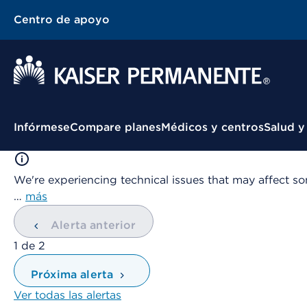
Centro de apoyo
Menú contextual
Infórmese
Compare planes
Médicos y centros
Salud y
We're experiencing technical issues that may affect so
…
más
Alerta anterior
mostrando
1
de
2
Próxima alerta
Ver todas las alertas