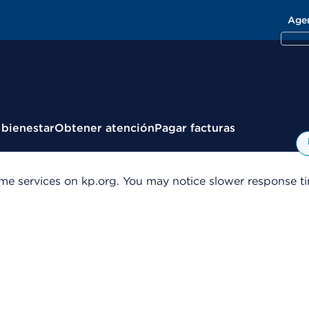
Age
 bienestar
Obtener atención
Pagar facturas
me services on kp.org. You may notice slower response tim