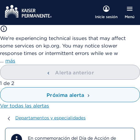
Menú
Inicie sesión
We're experiencing technical issues that may affect
some services on kp.org. You may notice slower
response times or intermittent errors while we w
…
más
Alerta anterior
mostrando
1
de
2
Próxima alerta
Ver todas las alertas
Departamentos y especialidades
Departamentos y especialidades
En conmemoración del Día de Acción de