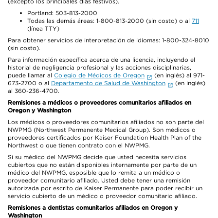
(excepto los principales días festivos).
Portland: 503-813-2000
Todas las demás áreas: 1-800-813-2000 (sin costo) o al
711
(línea TTY)
Para obtener servicios de interpretación de idiomas: 1-800-324-8010
(sin costo).
Para información específica acerca de una licencia, incluyendo el
historial de negligencia profesional y las acciones disciplinarias,
puede llamar al
Colegio de Médicos de Oregon
(en inglés) al 971-
673-2700 o al
Departamento de Salud de Washington
(en inglés)
al 360-236-4700.
Remisiones a médicos o proveedores comunitarios afiliados en
Oregon y Washington
Los médicos o proveedores comunitarios afiliados no son parte del
NWPMG (Northwest Permanente Medical Group). Son médicos o
proveedores certificados por Kaiser Foundation Health Plan of the
Northwest o que tienen contrato con el NWPMG.
Si su médico del NWPMG decide que usted necesita servicios
cubiertos que no están disponibles internamente por parte de un
médico del NWPMG, esposible que lo remita a un médico o
proveedor comunitario afiliado. Usted debe tener una remisión
autorizada por escrito de Kaiser Permanente para poder recibir un
servicio cubierto de un médico o proveedor comunitario afiliado.
Remisiones a dentistas comunitarios afiliados en Oregon y
Washington