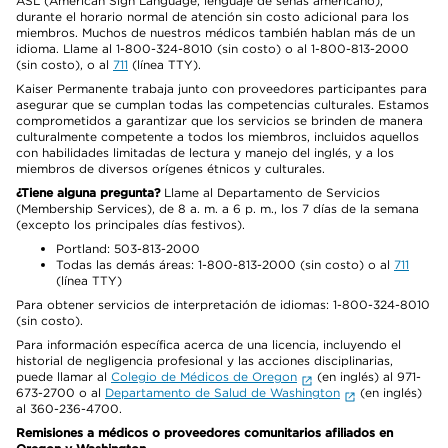
ASL (American Sign Language, lenguaje de señas americano),
durante el horario normal de atención sin costo adicional para los
miembros. Muchos de nuestros médicos también hablan más de un
idioma. Llame al 1-800-324-8010 (sin costo) o al 1-800-813-2000
(sin costo), o al
711
(línea TTY).
Kaiser Permanente trabaja junto con proveedores participantes para
asegurar que se cumplan todas las competencias culturales. Estamos
comprometidos a garantizar que los servicios se brinden de manera
culturalmente competente a todos los miembros, incluidos aquellos
con habilidades limitadas de lectura y manejo del inglés, y a los
miembros de diversos orígenes étnicos y culturales.
¿Tiene alguna pregunta?
Llame al Departamento de Servicios
(Membership Services), de 8 a. m. a 6 p. m., los 7 días de la semana
(excepto los principales días festivos).
Portland: 503-813-2000
Todas las demás áreas: 1-800-813-2000 (sin costo) o al
711
(línea TTY)
Para obtener servicios de interpretación de idiomas: 1-800-324-8010
(sin costo).
Para información específica acerca de una licencia, incluyendo el
historial de negligencia profesional y las acciones disciplinarias,
puede llamar al
Colegio de Médicos de Oregon
(en inglés) al 971-
673-2700 o al
Departamento de Salud de Washington
(en inglés)
al 360-236-4700.
Remisiones a médicos o proveedores comunitarios afiliados en