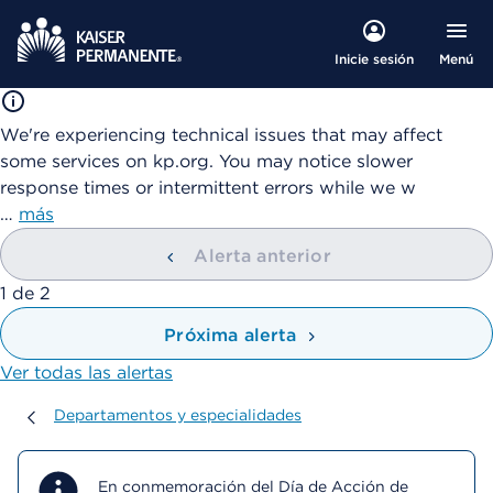
Menú
Inicie sesión
We're experiencing technical issues that may affect
some services on kp.org. You may notice slower
response times or intermittent errors while we w
…
más
Alerta anterior
mostrando
1
de
2
Próxima alerta
Ver todas las alertas
Departamentos y especialidades
Departamentos y especialidades
En conmemoración del Día de Acción de